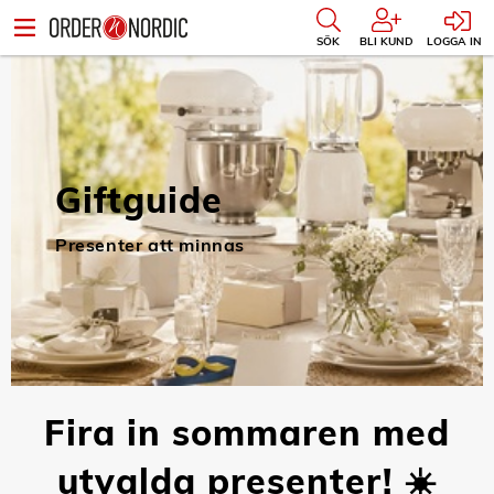
SÖK
BLI KUND
LOGGA IN
Giftguide
Presenter att minnas
Fira in sommaren med
utvalda presenter! ☀️