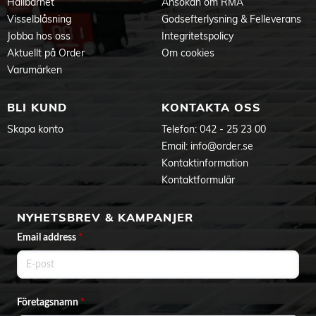
Hållbarhet
Ansökan om RMA
Visselblåsning
Godsefterlysning & Felleverans
Jobba hos oss
Integritetspolicy
Aktuellt på Order
Om cookies
Varumärken
BLI KUND
KONTAKTA OSS
Skapa konto
Telefon:
042 - 25 23 00
Email:
info@order.se
Kontaktinformation
Kontaktformulär
NYHETSBREV & KAMPANJER
Email address
*
Företagsnamn
*