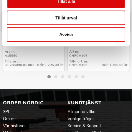
Tillåt alla
Tillåt urval
Avvisa
PRINCESS
CHAMPION
Ismaskin 1,75l 12kg/24h - 283098
Popcornmaskin Retro XL PCM406
Röd Metallic
Art nr:
Art nr:
A15550
CHPCM406
Tillv. art. nr:
Tillv. art. nr:
01.283098.01.001
Rek: 1 295,00 kr
CHPCM406
Rek: 1 299,00 kr
Tillv. art. nr:
Tillv. art. nr:
01.283098.01.001
CHPCM406
ORDER NORDIC
KUNDTJÄNST
3PL
Allmänna villkor
Om oss
Vanliga frågor
Vår historia
Service & Support