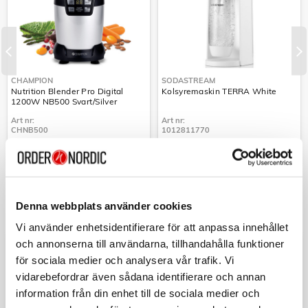
CHAMPION
SODASTREAM
Nutrition Blender Pro Digital
Kolsyremaskin TERRA White
1200W NB500 Svart/Silver
Art nr:
Art nr:
CHNB500
1012811770
Tillv. art. nr:
Tillv. art. nr:
CHNB500
Rek: 1 299,00 kr
1012811770
Rek: 999,00 kr
Tillv. art. nr:
Tillv. art. nr:
CHNB500
1012811770
Denna webbplats använder cookies
TEKNIK
- ROLIGT OCH SMART HEMMA
Vi använder enhetsidentifierare för att anpassa innehållet
och annonserna till användarna, tillhandahålla funktioner
för sociala medier och analysera vår trafik. Vi
vidarebefordrar även sådana identifierare och annan
information från din enhet till de sociala medier och