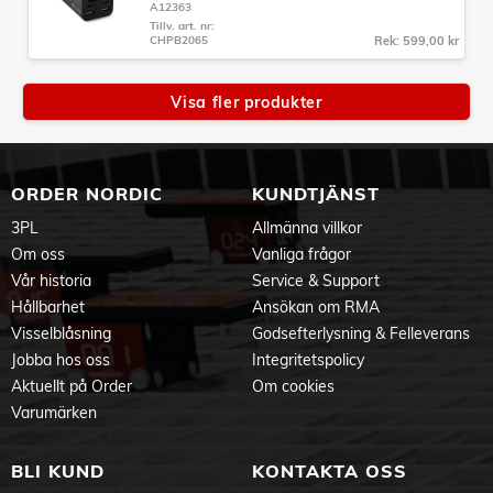
A12363
Tillv. art. nr:
CHPB2065
Rek: 599,00 kr
Visa fler produkter
ORDER NORDIC
KUNDTJÄNST
3PL
Allmänna villkor
Om oss
Vanliga frågor
Vår historia
Service & Support
Hållbarhet
Ansökan om RMA
Visselblåsning
Godsefterlysning & Felleverans
Jobba hos oss
Integritetspolicy
Aktuellt på Order
Om cookies
Varumärken
BLI KUND
KONTAKTA OSS