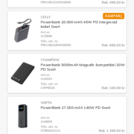
PBCABLE22W10000
Rek: 499,00 kr
KAMPANJ
CELLY
Powerbank 20.000 mAh 45W PD Integrerad
kabel Svart
Art nr:
A15896
Tillv. art. nr:
PBCABLE45W20000
Rek: 699,00 kr
CHAMPION
Powerbank 5000mAh Magsafe-kompatibel 20W
PD Svart
Art nr:
A16163
Tillv. art. nr:
CHPB520
Rek: 349,00 kr
VARTA
PowerBank 27.000 mAh 140W PD Svart
Art nr:
A16809
Tillv. art. nr:
57984101111
Rek: 1 399,00 kr