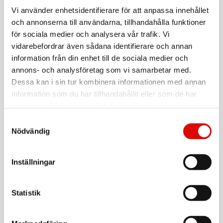
DENVER
PowerBank 10.000 mAh 10W Svart
Vi använder enhetsidentifierare för att anpassa innehållet
och annonserna till användarna, tillhandahålla funktioner
Art nr:
A14724
för sociala medier och analysera vår trafik. Vi
Tillv. art. nr:
vidarebefordrar även sådana identifierare och annan
PBS-10010B
Rek: 199,00 kr
information från din enhet till de sociala medier och
annons- och analysföretag som vi samarbetar med.
DENVER
PowerBank 10.000 mAh Solcell Vev Svart/Grön
Dessa kan i sin tur kombinera informationen med annan
information som du har tillhandahållit eller som de har
Art nr:
A14728
samlat in när du har använt deras tjänster.
Tillv. art. nr:
PSO-10012
Rek: 499,00 kr
Samtyckesval
Nödvändig
DENVER
PowerBank 20.000 mAh Solcell Svart
Inställningar
Art nr:
A14729
Tillv. art. nr:
PSO-20010
Rek: 499,00 kr
Statistik
DENVER
PowerBank 20.000 mAh Solcell 4st kablar +