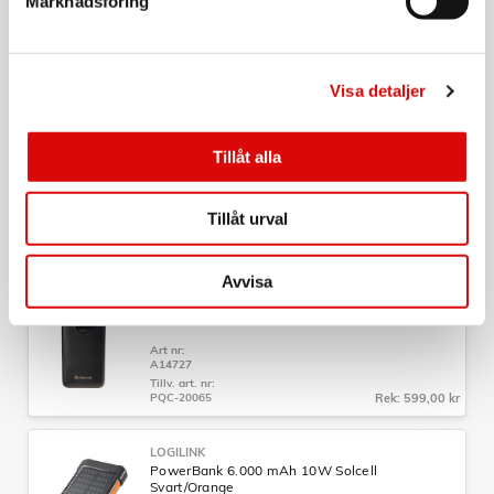
Marknadsföring
trådlös laddning Svart
Art nr:
A14730
Tillv. art. nr:
PSC-20012
Rek: 599,00 kr
Visa detaljer
DENVER
PowerBank 10.000 mAh 18W Svart
Tillåt alla
Art nr:
A14726
Tillåt urval
Tillv. art. nr:
PQCA-10320
Rek: 299,00 kr
Avvisa
DENVER
PowerBank 20.000 mAh 65W PD Svart
Art nr:
A14727
Tillv. art. nr:
PQC-20065
Rek: 599,00 kr
LOGILINK
PowerBank 6.000 mAh 10W Solcell
Svart/Orange