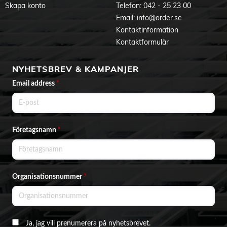
Skapa konto
Telefon:
042 - 25 23 00
Email:
info@order.se
Kontaktinformation
Kontaktformulär
NYHETSBREV & KAMPANJER
Email address
*
Företagsnamn
*
Organisationsnummer
*
Ja, jag vill prenumerera på nyhetsbrevet.