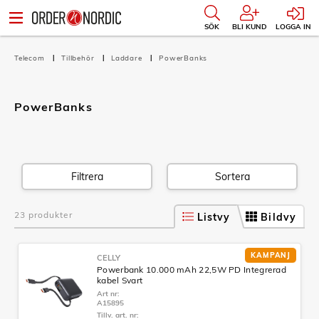
SÖK
BLI KUND
LOGGA IN
Telecom
Tillbehör
Laddare
PowerBanks
PowerBanks
Filtrera
Sortera
23 produkter
Listvy
Bildvy
KAMPANJ
CELLY
Powerbank 10.000 mAh 22,5W PD Integrerad
kabel Svart
Art nr:
A15895
Tillv. art. nr: