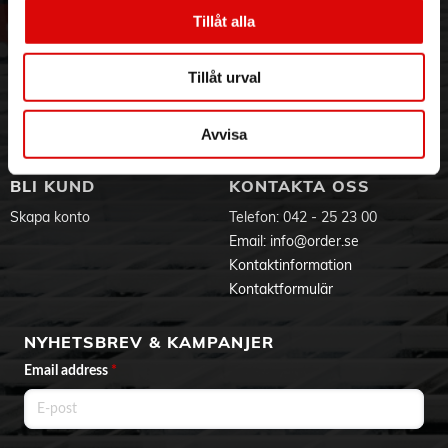
Vår historia
Service & Support
Ersätter traditionella glödlampor
Tillåt alla
Den här energisparande LED-ljuskällan med sin vackra
Hållbarhet
Ansökan om RMA
design och välbekanta form är det perfekta och hållbara
Visselblåsning
Godsefterlysning & Felleverans
alternativet till traditionella glödlampor.
Tillåt urval
Jobba hos oss
Integritetspolicy
Perfekt för allmänbelysning
Aktuellt på Order
Om cookies
LED-standardlamporna från Philips är moderna, mångsidiga
Varumärken
Avvisa
och passar perfekt som allmänbelysning.
Utformad för att vara behaglig för ögonen
BLI KUND
KONTAKTA OSS
Det är enkelt att se hur skarp belysning kan anstränga
ögonen. Om det är för ljust bländas man. Om det är för
Skapa konto
Telefon:
042 - 25 23 00
dämpat kan man uppleva flimmer. Nu kan du försiktigt lysa
Email:
info@order.se
upp hemmet och skapa den perfekta stämningen med LED-
belysning som är behaglig för ögonen.
Kontaktinformation
Kontaktformulär
Specifikationer
NYHETSBREV & KAMPANJER
Lampans egenskaper
Dimbar: Nej
Email address
*
Avsedd användning: Inomhus
Lampans form: Icke riktad ljuskälla
Sockel: E27
Teknologi: LED