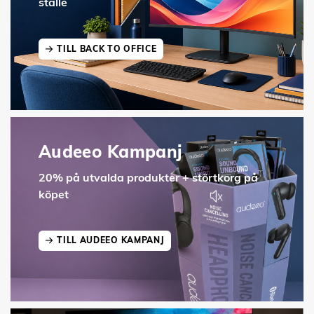
ställe
TILL BACK TO OFFICE
Audeeo Kampanj
20% på utvalda produkter + störtkorg på
köpet
TILL AUDEEO KAMPANJ