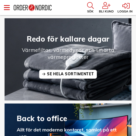
SÖK
BLI KUND
LOGGA IN
Redo för kallare dagar
Värmefiltar, värmedynor och smarta
värmeprodukter
SE HELA SORTIMENTET
Back to office
Allt för det moderna kontoret, samlat på ett