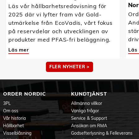
Nor
Läs vår hållbarhetsredovisning för
Ord
2025 där vi lyfter fram vår Gold-
And
utmärkelse från EcoVadis, vårt fokus
stä
på reservdelar och utvecklingen av
driv
produkter med PFAS-fri beläggning.
Läs mer
Läs
FLER NYHETER >
ORDER NORDIC
KUNDTJÄNST
3PL
Allmänna villkor
Om oss
Vanliga frågor
Vår historia
Service & Support
Hållbarhet
Ansökan om RMA
Visselblåsning
Godsefterlysning & Felleverans