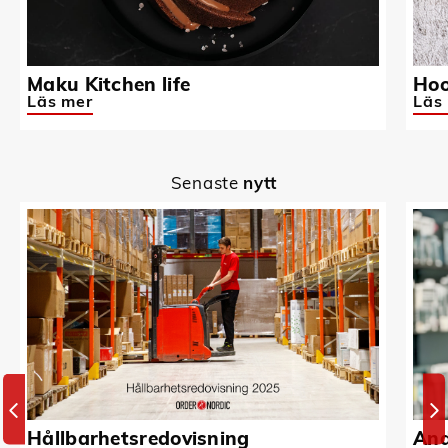
Maku Kitchen life
Hoo
Läs mer
Läs
Senaste
nytt
Hållbarhetsredovisning
And