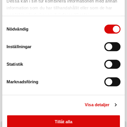
Dessa kan i sin tur kombinera informationen med annan
information som du har tillhandahållit eller som de har
samlat in när du har använt deras tjänster.
Samtyckesval
Nödvändig
Inställningar
Tillbaka till vardagen
Ladda upp inför hösten med ett handplockat sortiment av
Statistik
produkter utvalda för säsongens efterfrågan och
affärsmöjligheter.
Marknadsföring
Visa detaljer
Tillåt alla