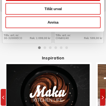
Tillåt urval
C3
CHAMPION
Perkolator Design Borstat
Mobilhållare Bil QI
Rostfritt stål 10kp
Avvisa
Art nr:
Art nr:
30-32000ECO
CHMH240
Tillv. art. nr:
Tillv. art. nr:
30-32000ECO
Rek: 1 099,00 kr
CHMH240
Rek: 599,00 kr
Tillv. art. nr:
Tillv. art. nr:
30-32000ECO
CHMH240
Inspiratio
n