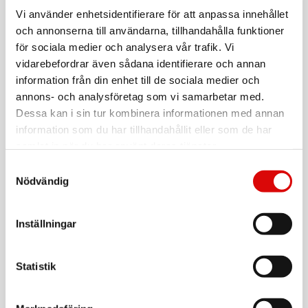
SPORTME
Bordtennisbollar 6 St Vita
Vi använder enhetsidentifierare för att anpassa innehållet
och annonserna till användarna, tillhandahålla funktioner
Art nr:
A14173
för sociala medier och analysera vår trafik. Vi
Tillv. art. nr:
vidarebefordrar även sådana identifierare och annan
4577
Rek: 39,00 kr
information från din enhet till de sociala medier och
annons- och analysföretag som vi samarbetar med.
SPORTME
Fotbollsset SVERIGE - Boll och Koner
Dessa kan i sin tur kombinera informationen med annan
information som du har tillhandahållit eller som de har
Art nr:
A16037
samlat in när du har använt deras tjänster.
Tillv. art. nr:
4656
Rek: 249,00 kr
Samtyckesval
Nödvändig
SPORTME
Fotbollstarget och Bollsäck
Inställningar
Art nr:
A16040
Tillv. art. nr:
4665
Rek: 199,00 kr
Statistik
SPORTME
Fotbollskit Bamse med Koner