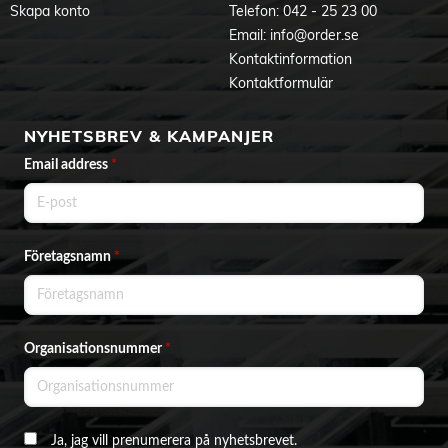
Skapa konto
Telefon:
042 - 25 23 00
Email:
info@order.se
Kontaktinformation
Kontaktformulär
NYHETSBREV & KAMPANJER
Email address
*
Företagsnamn
*
Organisationsnummer
*
Ja, jag vill prenumerera på nyhetsbrevet.