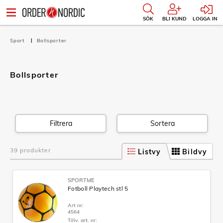
SÖK
BLI KUND
LOGGA IN
Sport
Bollsporter
Bollsporter
Filtrera
Sortera
39 produkter
Listvy
Bildvy
SPORTME
Fotboll Playtech stl 5
Art nr:
4564
Tillv. art. nr: