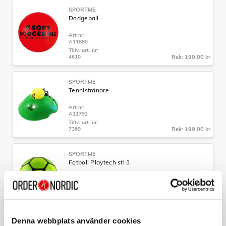
SPORTME
Dodgeball
Art nr:
A11880
Tillv. art. nr:
4610
Rek: 199,00 kr
SPORTME
Tennistränare
Art nr:
A11792
Tillv. art. nr:
7369
Rek: 199,00 kr
SPORTME
Fotboll Playtech stl 3
Art nr:
4566S
Tillv. art. nr:
4566S
Rek: 169,00 kr
Denna webbplats använder cookies