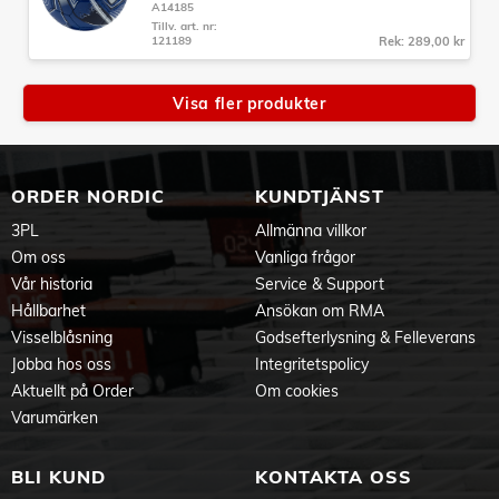
A14185
Tillv. art. nr:
121189
Rek: 289,00 kr
Visa fler produkter
ORDER NORDIC
KUNDTJÄNST
3PL
Allmänna villkor
Om oss
Vanliga frågor
Vår historia
Service & Support
Hållbarhet
Ansökan om RMA
Visselblåsning
Godsefterlysning & Felleverans
Jobba hos oss
Integritetspolicy
Aktuellt på Order
Om cookies
Varumärken
BLI KUND
KONTAKTA OSS