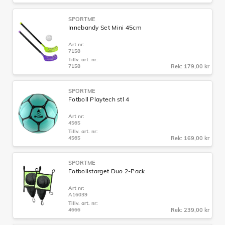
SPORTME
Innebandy Set Mini 45cm
Art nr:
7158
Tillv. art. nr:
7158
Rek: 179,00 kr
SPORTME
Fotboll Playtech stl 4
Art nr:
4565
Tillv. art. nr:
4565
Rek: 169,00 kr
SPORTME
Fotbollstarget Duo 2-Pack
Art nr:
A16039
Tillv. art. nr:
4666
Rek: 239,00 kr