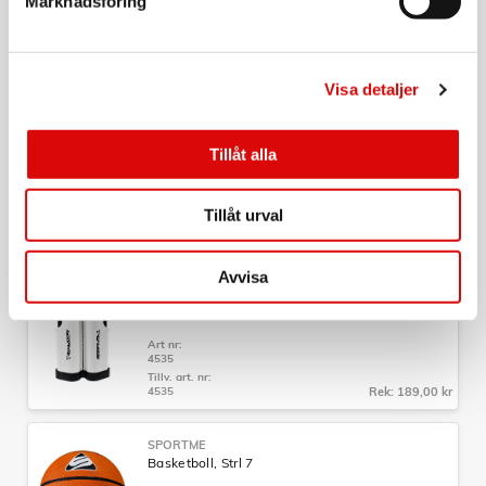
Marknadsföring
Art nr:
7828
Tillv. art. nr:
7828
Rek: 189,00 kr
Visa detaljer
SPORTME
Bordtennisset
Tillåt alla
Art nr:
A14181
Tillåt urval
Tillv. art. nr:
4634
Rek: 199,00 kr
Avvisa
SPORTME
Pingisnät Utdragbart
Art nr:
4535
Tillv. art. nr:
4535
Rek: 189,00 kr
SPORTME
Basketboll, Strl 7