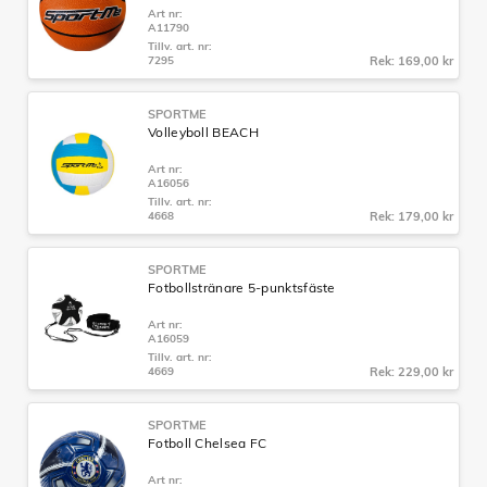
Art nr:
A11790
Tillv. art. nr:
7295
Rek: 169,00 kr
SPORTME
Volleyboll BEACH
Art nr:
A16056
Tillv. art. nr:
4668
Rek: 179,00 kr
SPORTME
Fotbollstränare 5-punktsfäste
Art nr:
A16059
Tillv. art. nr:
4669
Rek: 229,00 kr
SPORTME
Fotboll Chelsea FC
Art nr: