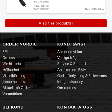
RVDR5298E
Tillv. art. nr:
RVDR5298E
Rek: 899,00 kr
Visa fler produkter
ORDER NORDIC
KUNDTJÄNST
3PL
Allmänna villkor
Om oss
Vanliga frågor
Vår historia
Service & Support
Hållbarhet
Ansökan om RMA
Visselblåsning
Godsefterlysning & Felleverans
Jobba hos oss
Integritetspolicy
Aktuellt på Order
Om cookies
Varumärken
BLI KUND
KONTAKTA OSS