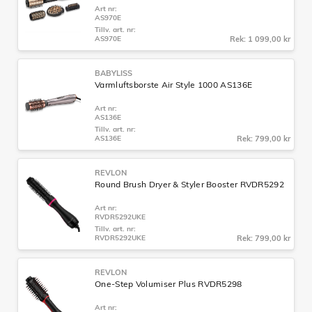
Art nr:
AS970E
Tillv. art. nr:
AS970E
Rek: 1 099,00 kr
BABYLISS
Varmluftsborste Air Style 1000 AS136E
Art nr:
AS136E
Tillv. art. nr:
AS136E
Rek: 799,00 kr
REVLON
Round Brush Dryer & Styler Booster RVDR5292
Art nr:
RVDR5292UKE
Tillv. art. nr:
RVDR5292UKE
Rek: 799,00 kr
REVLON
One-Step Volumiser Plus RVDR5298
Art nr: