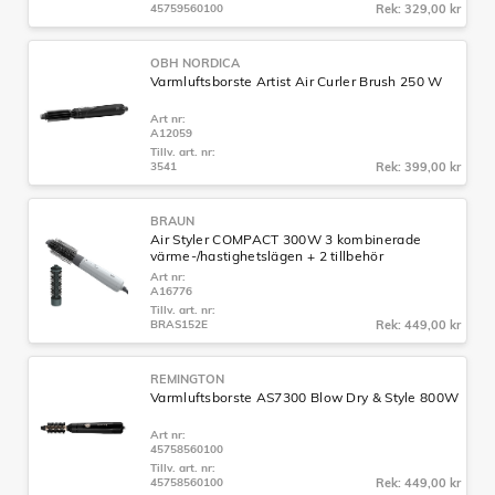
45759560100
Rek: 329,00 kr
OBH NORDICA
Varmluftsborste Artist Air Curler Brush 250 W
Art nr:
A12059
Tillv. art. nr:
3541
Rek: 399,00 kr
BRAUN
Air Styler COMPACT 300W 3 kombinerade
värme-/hastighetslägen + 2 tillbehör
Art nr:
A16776
Tillv. art. nr:
BRAS152E
Rek: 449,00 kr
REMINGTON
Varmluftsborste AS7300 Blow Dry & Style 800W
Art nr:
45758560100
Tillv. art. nr:
45758560100
Rek: 449,00 kr