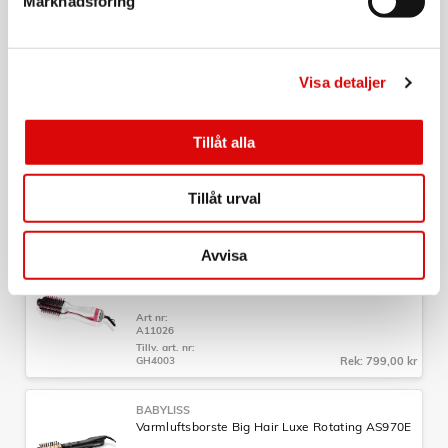
Marknadsföring
Art nr:
A11329
Tillv. art. nr:
AS965E
Rek: 999,00 kr
Visa detaljer
SEVERIN
Varmluftsborste med Roterande huvud WL 0241
Tillåt alla
1000W 2 Hastigheter 3 Templägen
Art nr:
A15856
Tillåt urval
Tillv. art. nr:
WL0241
Rek: 599,00 kr
Avvisa
UTFÖRSÄLJNING
GA.MA
Varmluftsborste Glamour GH4003
Art nr:
A11026
Tillv. art. nr:
GH4003
Rek: 799,00 kr
BABYLISS
Varmluftsborste Big Hair Luxe Rotating AS970E