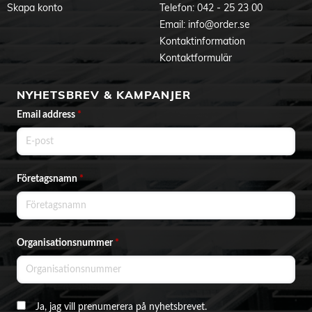
Skapa konto
Telefon:
042 - 25 23 00
Email:
info@order.se
Kontaktinformation
Kontaktformulär
NYHETSBREV & KAMPANJER
Email address
*
Företagsnamn
*
Organisationsnummer
*
Ja, jag vill prenumerera på nyhetsbrevet.