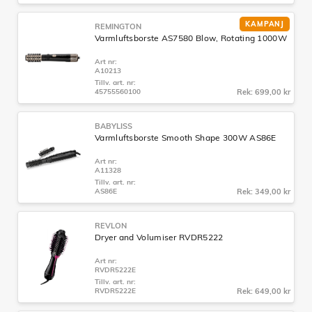
KAMPANJ
REMINGTON
Varmluftsborste AS7580 Blow, Rotating 1000W
Art nr:
A10213
Tillv. art. nr:
45755560100
Rek: 699,00 kr
BABYLISS
Varmluftsborste Smooth Shape 300W AS86E
Art nr:
A11328
Tillv. art. nr:
AS86E
Rek: 349,00 kr
REVLON
Dryer and Volumiser RVDR5222
Art nr:
RVDR5222E
Tillv. art. nr:
RVDR5222E
Rek: 649,00 kr