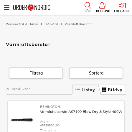
SÖK
BLI KUND
LOGGA IN
Personvård & Hälsa
Hårvård
Varmluftsborstar
Varmluftsborstar
Filtrera
Sortera
28 produkter
Listvy
Bildvy
REMINGTON
Varmluftsborste AS7100 Blow Dry & Style 400W
Art nr:
45759560100
Tillv. art. nr: