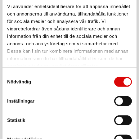
BABYLISS
Varmluftsborste Volume Boost Hot Brush
Vi använder enhetsidentifierare för att anpassa innehållet
HSB200E
och annonserna till användarna, tillhandahålla funktioner
Art nr:
A15802
för sociala medier och analysera vår trafik. Vi
Tillv. art. nr:
vidarebefordrar även sådana identifierare och annan
HSB200E
Rek: 699,00 kr
information från din enhet till de sociala medier och
annons- och analysföretag som vi samarbetar med.
GA.MA
Varmluftsborste Turbo Ion 2600 GH0105
Dessa kan i sin tur kombinera informationen med annan
information som du har tillhandahållit eller som de har
Art nr:
A11028
samlat in när du har använt deras tjänster.
Tillv. art. nr:
GH0105
Rek: 999,00 kr
Samtyckesval
Nödvändig
GA.MA
Varmluftsborste Stylish Keration Line GH4001
Inställningar
Art nr:
A11021
Tillv. art. nr:
GH4001
Rek: 799,00 kr
Statistik
BABYLISS
Varmluftsborste Style Pro 1000W AS965E