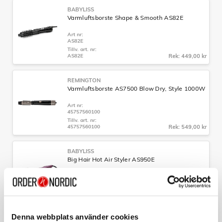
BABYLISS
Varmluftsborste Shape & Smooth AS82E
Art nr:
AS82E
Tillv. art. nr:
AS82E
Rek: 449,00 kr
REMINGTON
Varmluftsborste AS7500 Blow Dry, Style 1000W
Art nr:
45757560100
Tillv. art. nr:
45757560100
Rek: 549,00 kr
BABYLISS
Big Hair Hot Air Styler AS950E
Art nr:
AS950E
Tillv. art. nr:
AS950E
Rek: 799,00 kr
Denna webbplats använder cookies