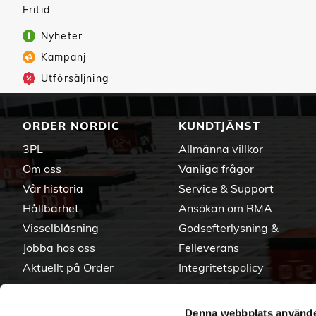
Fritid
Nyheter
Kampanj
Utförsäljning
ORDER NORDIC
KUNDTJÄNST
3PL
Allmänna villkor
Om oss
Vanliga frågor
Vår historia
Service & Support
Hållbarhet
Ansökan om RMA
Visselblåsning
Godsefterlysning &
Jobba hos oss
Felleverans
Aktuellt på Order
Integritetspolicy
Varumärken
Om cookies
Denna webbplats använde