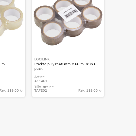
LOGILINK
6 m
Packtejp Tyst 48 mm x 66 m Brun 6-
pack
Art nr:
A11461
Tillv. art. nr:
Rek: 119,00 kr
TAPE02
Rek: 119,00 kr
Tillv. art. nr:
TAPE02