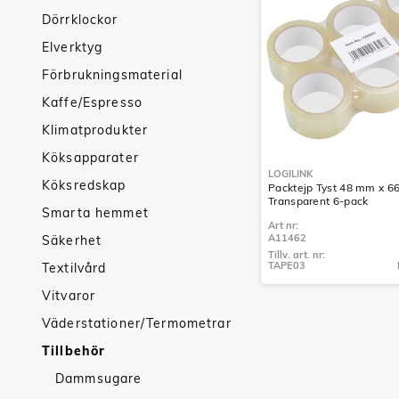
Dörrklockor
Elverktyg
Förbrukningsmaterial
Kaffe/Espresso
Klimatprodukter
Köksapparater
LOGILINK
Köksredskap
Packtejp Tyst 48 mm x 6
Transparent 6-pack
Smarta hemmet
Art nr:
A11462
Säkerhet
Tillv. art. nr:
TAPE03
Textilvård
Tillv. art. nr:
TAPE03
Vitvaror
Väderstationer/Termometrar
Tillbehör
Dammsugare