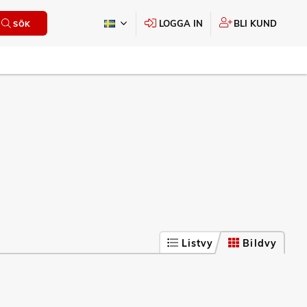
LOGGA IN
BLI KUND
SÖK
Listvy
Bildvy