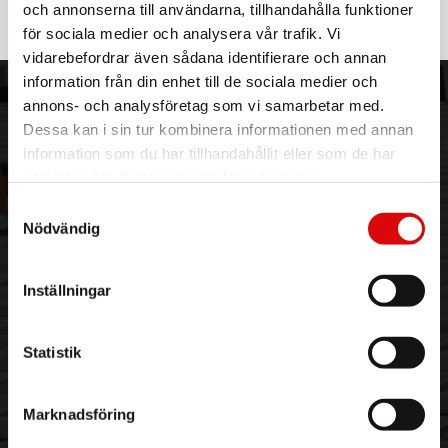
A16172
och annonserna till användarna, tillhandahålla funktioner
Tillv. art. nr:
för sociala medier och analysera vår trafik. Vi
NXAUCDUAL01
Rek: 499,00 kr
vidarebefordrar även sådana identifierare och annan
information från din enhet till de sociala medier och
ORDER NORDIC
KUNDTJÄNST
annons- och analysföretag som vi samarbetar med.
Dessa kan i sin tur kombinera informationen med annan
3PL
Allmänna villkor
information som du har tillhandahållit eller som de har
Om oss
Vanliga frågor
samlat in när du har använt deras tjänster.
Vår historia
Service & Support
Samtyckesval
Hållbarhet
Ansökan om RMA
Nödvändig
Visselblåsning
Godsefterlysning & Felleverans
Jobba hos oss
Integritetspolicy
Aktuellt på Order
Om cookies
Inställningar
Varumärken
Statistik
BLI KUND
KONTAKTA OSS
Skapa konto
Telefon:
042 - 25 23 00
Email:
info@order.se
Marknadsföring
Kontaktinformation