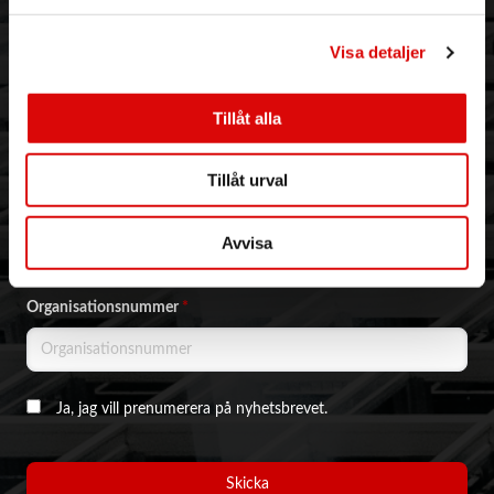
Kontaktformulär
Visa detaljer
NYHETSBREV & KAMPANJER
Email address
*
Tillåt alla
Tillåt urval
Företagsnamn
*
Avvisa
Organisationsnummer
*
Ja, jag vill prenumerera på nyhetsbrevet.
Skicka