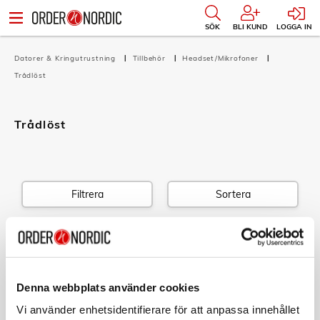
SÖK
BLI KUND
LOGGA IN
Datorer & Kringutrustning
Tillbehör
Headset/Mikrofoner
Trådlöst
Trådlöst
Filtrera
Sortera
1 produkt
Listvy
Bildvy
KAMPANJ
NILOX
Denna webbplats använder cookies
Trådlöst headset ENC inkl. USB-C/USB-A
Dongel + BT 5.3
Vi använder enhetsidentifierare för att anpassa innehållet
Art nr: