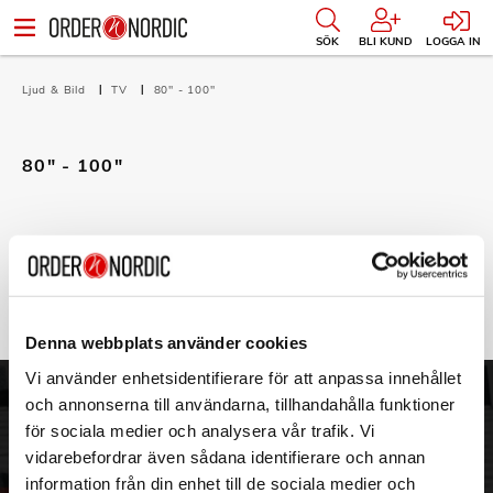
SÖK
BLI KUND
LOGGA IN
Ljud & Bild
TV
80" - 100"
80" - 100"
Filtrera
Sortera
Det finns inga produkter att visa i denna kategori.
Denna webbplats använder cookies
Vi använder enhetsidentifierare för att anpassa innehållet
och annonserna till användarna, tillhandahålla funktioner
ORDER NORDIC
KUNDTJÄNST
för sociala medier och analysera vår trafik. Vi
3PL
Allmänna villkor
vidarebefordrar även sådana identifierare och annan
Om oss
Vanliga frågor
information från din enhet till de sociala medier och