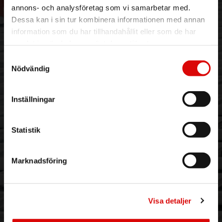
Vår historia
Service & Support
annons- och analysföretag som vi samarbetar med.
Hållbarhet
Ansökan om RMA
Dessa kan i sin tur kombinera informationen med annan
Visselblåsning
Godsefterlysning & Felleverans
information som du har tillhandahållit eller som de har
Jobba hos oss
Integritetspolicy
samlat in när du har använt deras tjänster.
Aktuellt på Order
Om cookies
Samtyckesval
Varumärken
Nödvändig
BLI KUND
KONTAKTA OSS
Inställningar
Skapa konto
Telefon:
042 - 25 23 00
Email:
info@order.se
Kontaktinformation
Statistik
Kontaktformulär
Marknadsföring
NYHETSBREV & KAMPANJER
Email address
*
Visa detaljer