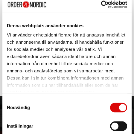
UA0356
Rek: 179,00 kr
LOGILINK
USB-C-adapter med 1 x ljudport, 1 x USB-C PD
Denna webbplats använder cookies
60W Vit
Art nr:
Vi använder enhetsidentifierare för att anpassa innehållet
A14689
Tillv. art. nr:
och annonserna till användarna, tillhandahålla funktioner
UA0433
Rek: 229,00 kr
för sociala medier och analysera vår trafik. Vi
vidarebefordrar även sådana identifierare och annan
LOGILINK
information från din enhet till de sociala medier och
USB-C 3,5mm-ljudadapter med DAC och EQ
annons- och analysföretag som vi samarbetar med.
Art nr:
Dessa kan i sin tur kombinera informationen med annan
A14688
Tillv. art. nr:
information som du har tillhandahållit eller som de har
UA0424
Rek: 299,00 kr
samlat in när du har använt deras tjänster.
Samtyckesval
Nödvändig
ORDER NORDIC
KUNDTJÄNST
3PL
Allmänna villkor
Inställningar
Om oss
Vanliga frågor
Vår historia
Service & Support