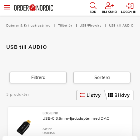
SÖK
BLI KUND
LOGGA IN
Datorer & Kringutrustning
Tillbehör
USB/Firewire
USB till AUDIO
USB till AUDIO
Filtrera
Sortera
3 produkter
Listvy
Bildvy
LOGILINK
USB-C 3,5mm-ljudadapter med DAC
Art nr:
UA0356
Tillv. art. nr: