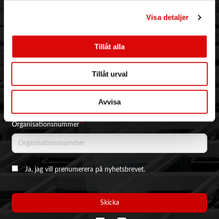
Visa detaljer
NYHETSBREV & KAMPANJER
Email address
*
Tillåt alla
Tillåt urval
Företagsnamn
*
Avvisa
Organisationsnummer
*
Ja, jag vill prenumerera på nyhetsbrevet.
Skicka