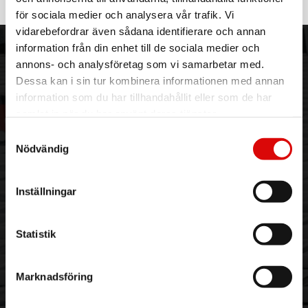
MC-5220B
Rek: 990,00 kr
för sociala medier och analysera vår trafik. Vi
vidarebefordrar även sådana identifierare och annan
information från din enhet till de sociala medier och
ORDER NORDIC
KUNDTJÄNST
annons- och analysföretag som vi samarbetar med.
3PL
Allmänna villkor
Dessa kan i sin tur kombinera informationen med annan
Om oss
Vanliga frågor
information som du har tillhandahållit eller som de har
Vår historia
Service & Support
samlat in när du har använt deras tjänster.
Hållbarhet
Ansökan om RMA
Samtyckesval
Visselblåsning
Godsefterlysning & Felleverans
Nödvändig
Jobba hos oss
Integritetspolicy
Aktuellt på Order
Om cookies
Inställningar
Varumärken
BLI KUND
KONTAKTA OSS
Statistik
Skapa konto
Telefon:
042 - 25 23 00
Email:
info@order.se
Marknadsföring
Kontaktinformation
Kontaktformulär