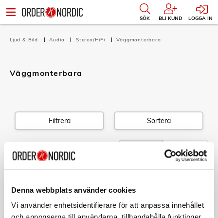
SÖK
BLI KUND
LOGGA IN
Ljud & Bild
Audio
Stereo/HiFi
Väggmonterbara
Väggmonterbara
Filtrera
Sortera
1 produkt
Listvy
Bildvy
DENVER
Musik-anläggning Radio FM CD
Denna webbplats använder cookies
Upphängningsbar MC-5220B Svart
Art nr:
Vi använder enhetsidentifierare för att anpassa innehållet
MC-5220BLACK
Tillv. art. nr:
och annonserna till användarna, tillhandahålla funktioner