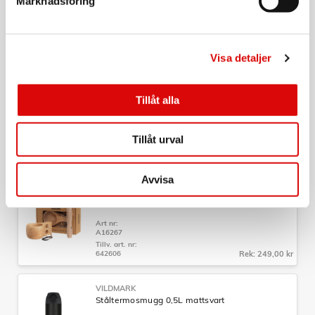
Marknadsföring
Art nr:
A10258
Tillv. art. nr:
191245
Rek: 295,00 kr
Visa detaljer
VILDMARK
Kompakt Borstad 0,75l
Tillåt alla
Art nr:
203849
Tillåt urval
Tillv. art. nr:
203849
Rek: 159,00 kr
Avvisa
ATOM
Träkåsa och Grillpinne Presentförpackning
Art nr:
A16267
Tillv. art. nr:
642606
Rek: 249,00 kr
VILDMARK
Ståltermosmugg 0,5L mattsvart