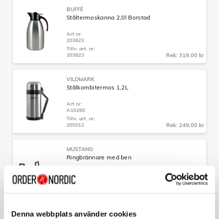
BUFFÈ
Ståltermoskanna 2,0l Borstad
Art nr:
203823
Tillv. art. nr:
203823
Rek: 319,00 kr
VILDMARK
Stålkombitermos 1,2L
Art nr:
A10260
Tillv. art. nr:
205012
Rek: 249,00 kr
MUSTANG
Ringbrännare med ben
Art nr:
A11920
Tillv. art. nr:
182679
Rek: 399,00 kr
Denna webbplats använder cookies