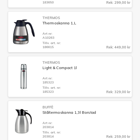
183650
Rek: 299,00 kr
THERMOS
Thermoskanna 1,L
Art nr:
A10263
Tillv. art. nr:
186615
Rek: 449,00 kr
THERMOS
Light & Compact 1l
Art nr:
185323
Tillv. art. nr:
185323
Rek: 329,00 kr
BUFFÈ
Ståltermoskanna 1,3l Borstad
Art nr:
203814
Tillv. art. nr:
203814
Rek: 259,00 kr