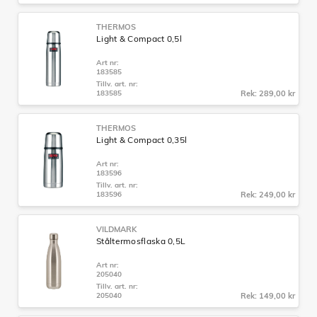
THERMOS
Light & Compact 0,5l
Art nr:
183585
Tillv. art. nr:
183585
Rek: 289,00 kr
THERMOS
Light & Compact 0,35l
Art nr:
183596
Tillv. art. nr:
183596
Rek: 249,00 kr
VILDMARK
Ståltermosflaska 0,5L
Art nr:
205040
Tillv. art. nr:
205040
Rek: 149,00 kr