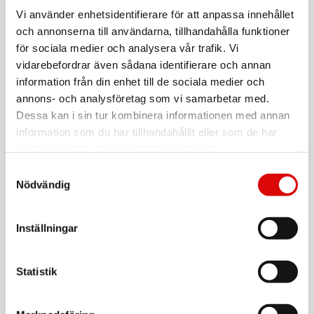
ICEMAN
Vattendunk Hopfällbar Med Kran 10 L
Vi använder enhetsidentifierare för att anpassa innehållet
och annonserna till användarna, tillhandahålla funktioner
Art nr:
A13658
för sociala medier och analysera vår trafik. Vi
Tillv. art. nr:
vidarebefordrar även sådana identifierare och annan
182765
Rek: 99,90 kr
information från din enhet till de sociala medier och
annons- och analysföretag som vi samarbetar med.
ATOM
Stormkök 10 delar
Dessa kan i sin tur kombinera informationen med annan
information som du har tillhandahållit eller som de har
Art nr:
A11575
samlat in när du har använt deras tjänster.
Tillv. art. nr:
609990
Rek: 599,00 kr
Samtyckesval
Nödvändig
VILDMARK
Kompakt Borstad 0,5l
Inställningar
Art nr:
203860
Tillv. art. nr:
203860
Rek: 149,00 kr
Statistik
THERMOS
Stålmattermos King 0,5L mattsvart