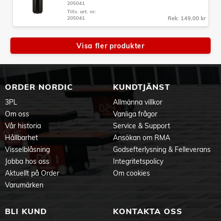
205041
Tillv. art. nr:
205041
Rek: 149,00 kr
Visa fler produkter
ORDER NORDIC
KUNDTJÄNST
3PL
Allmänna villkor
Om oss
Vanliga frågor
Vår historia
Service & Support
Hållbarhet
Ansökan om RMA
Visselblåsning
Godsefterlysning & Felleverans
Jobba hos oss
Integritetspolicy
Aktuellt på Order
Om cookies
Varumärken
BLI KUND
KONTAKTA OSS