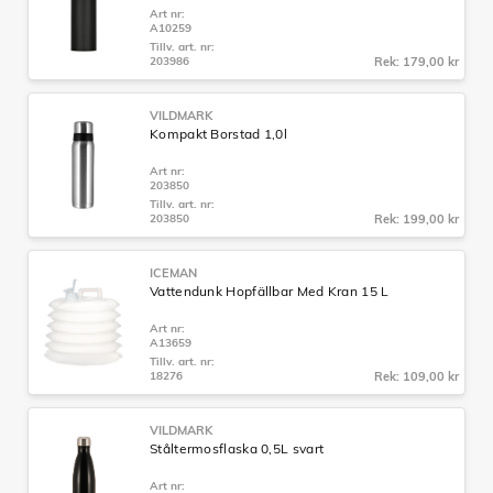
Art nr:
A10259
Tillv. art. nr:
203986
Rek: 179,00 kr
VILDMARK
Kompakt Borstad 1,0l
Art nr:
203850
Tillv. art. nr:
203850
Rek: 199,00 kr
ICEMAN
Vattendunk Hopfällbar Med Kran 15 L
Art nr:
A13659
Tillv. art. nr:
18276
Rek: 109,00 kr
VILDMARK
Ståltermosflaska 0,5L svart
Art nr: