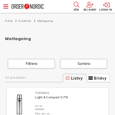
SÖK
BLI KUND
LOGGA IN
Fritid
Friluftsliv
Matlagning
Matlagning
Filtrera
Sortera
22 produkter
Listvy
Bildvy
THERMOS
Light & Compact 0,75l
Art nr:
183650
Tillv. art. nr: