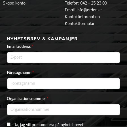
Skapa konto
Telefon:
042 - 25 23 00
Email:
info@order.se
Kontaktinformation
Kontaktformulär
NYHETSBREV & KAMPANJER
Email address
*
Företagsnamn
*
Organisationsnummer
*
Ja, jag vill prenumerera på nyhetsbrevet.