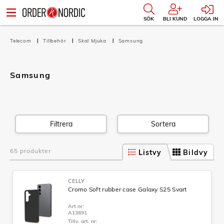
SÖK
BLI KUND
LOGGA IN
Telecom
Tillbehör
Skal Mjuka
Samsung
Samsung
Filtrera
Sortera
65 produkter
Listvy
Bildvy
CELLY
Cromo Soft rubber case Galaxy S25 Svart
Art nr:
A13891
Tillv. art. nr: