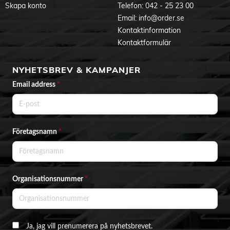
Skapa konto
Telefon:
042 - 25 23 00
Email:
info@order.se
Kontaktinformation
Kontaktformulär
NYHETSBREV & KAMPANJER
Email address
*
Företagsnamn
*
Organisationsnummer
*
Ja, jag vill prenumerera på nyhetsbrevet.