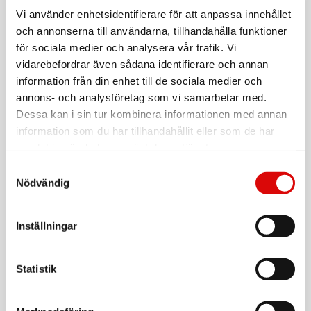
CELLY
Gelskin TPU Cover Galaxy A57 5G Transparent
Vi använder enhetsidentifierare för att anpassa innehållet
och annonserna till användarna, tillhandahålla funktioner
Art nr:
A16069
för sociala medier och analysera vår trafik. Vi
Tillv. art. nr:
vidarebefordrar även sådana identifierare och annan
GELSKIN1169
Rek: 129,00 kr
information från din enhet till de sociala medier och
annons- och analysföretag som vi samarbetar med.
CELLY
Gelskin TPU Cover Galaxy A37 5G Transparent
Dessa kan i sin tur kombinera informationen med annan
information som du har tillhandahållit eller som de har
Art nr:
A16068
samlat in när du har använt deras tjänster.
Tillv. art. nr:
GELSKIN1168
Rek: 129,00 kr
Samtyckesval
Nödvändig
UTFÖRSÄLJNING
CELLY
Cromo Soft rubber case Galaxy A16 5G/4G Svart
Inställningar
Art nr:
A13906
Tillv. art. nr:
CROMO1105BK
Rek: 99,00 kr
Statistik
CELLY
Gelskin TPU Cover Galaxy S26 Ultra 5G