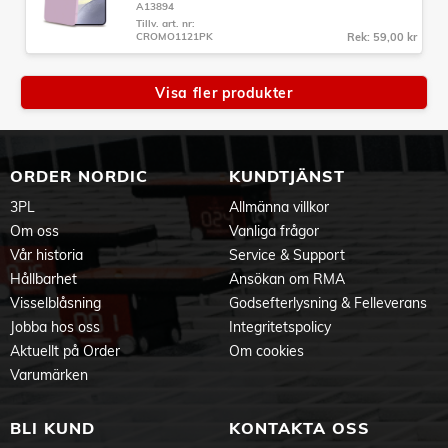
A13894
Tillv. art. nr:
CROMO1121PK
Rek: 59,00 kr
Visa fler produkter
ORDER NORDIC
KUNDTJÄNST
3PL
Allmänna villkor
Om oss
Vanliga frågor
Vår historia
Service & Support
Hållbarhet
Ansökan om RMA
Visselblåsning
Godsefterlysning & Felleverans
Jobba hos oss
Integritetspolicy
Aktuellt på Order
Om cookies
Varumärken
BLI KUND
KONTAKTA OSS