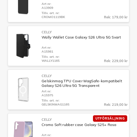
Art nr:
A13909
Tillv. art. nr:
CROMO1119BK
Rek: 179,00 kr
CELLY
Wally Wallet Case Galaxy S26 Ultra 5G Svart
Art nr:
A15981
Tillv. art. nr:
WALLY1165
Rek: 229,00 kr
CELLY
Gelskinmag TPU Cover MagSafe-kompatibelt
Galaxy S26 Ultra 5G Transparent
Art nr:
A15975
Tillv. art. nr:
GELSKINMAG1165
Rek: 219,00 kr
UTFÖRSÄLJNING
CELLY
Cromo Soft rubber case Galaxy S25+ Rosa
Art nr: