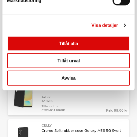
Marknadsföring
Transparent
Art nr:
A15972
Tillv. art. nr:
GELSKIN1165
Rek: 129,00 kr
Visa detaljer
CELLY
Cromo Soft rubber case Galaxy A27 5G Svart
Tillåt alla
Art nr:
A16064
Tillåt urval
Tillv. art. nr:
CROMO1170BK
Rek: 179,00 kr
Avvisa
UTFÖRSÄLJNING
CELLY
Cromo Soft rubber case Galaxy S24 FE Svart
Art nr:
A13785
Tillv. art. nr:
CROMO1106BK
Rek: 99,00 kr
CELLY
Cromo Soft rubber case Galaxy A56 5G Svart