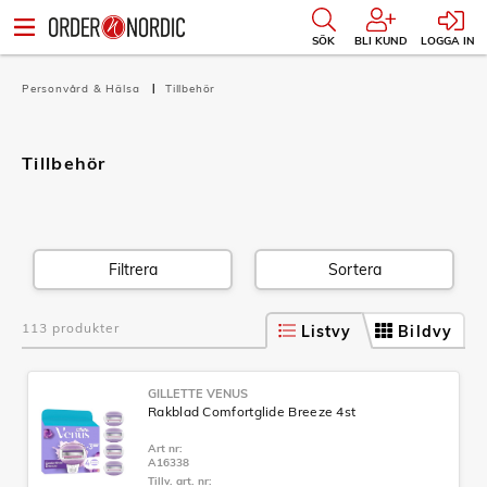
SÖK
BLI KUND
LOGGA IN
Personvård & Hälsa
Tillbehör
Tillbehör
Filtrera
Sortera
113 produkter
Listvy
Bildvy
GILLETTE VENUS
Rakblad Comfortglide Breeze 4st
Art nr:
A16338
Tillv. art. nr: