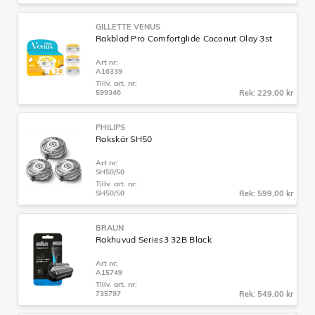
GILLETTE VENUS
Rakblad Pro Comfortglide Coconut Olay 3st
Art nr:
A16339
Tillv. art. nr:
599346
Rek: 229,00 kr
PHILIPS
Rakskär SH50
Art nr:
SH50/50
Tillv. art. nr:
SH50/50
Rek: 599,00 kr
BRAUN
Rakhuvud Series3 32B Black
Art nr:
A15749
Tillv. art. nr:
735797
Rek: 549,00 kr