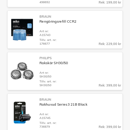
498692
Rek: 199,00 kr
BRAUN
Rengöringsrefill CCR2
Art nr:
A15743
Tillv. art. nr:
176677
Rek: 229,00 kr
PHILIPS
Rakskär SH30/50
Art nr:
SH30/50
Tillv. art. nr:
SH30/50
Rek: 399,00 kr
BRAUN
Rakhuvud Series3 21B Black
Art nr:
A15745
Tillv. art. nr:
736879
Rek: 399,00 kr