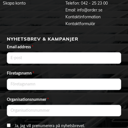
Skapa konto
Telefon:
042 - 25 23 00
Email:
info@order.se
Kontaktinformation
Kontaktformulär
NYHETSBREV & KAMPANJER
Email address
*
Företagsnamn
*
Organisationsnummer
*
Ja, jag vill prenumerera på nyhetsbrevet.