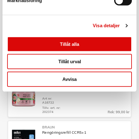
Marknadsföring
Art nr:
A16285
Tillv. art. nr:
089258
Rek: 39,90 kr
Visa detaljer
UTFÖRSÄLJNING
PHILIPS
SmartClean rengöring JC302
Tillåt alla
Art nr:
JC302/50
Tillåt urval
Tillv. art. nr:
JC302/50
Rek: 249,00 kr
Avvisa
HERBAL ESSENCES
Rose Scent Petal Soft Hårinpackning, 300ml
Art nr:
A16722
Tillv. art. nr:
202374
Rek: 99,00 kr
BRAUN
Rengöringsrefill CCR5+1