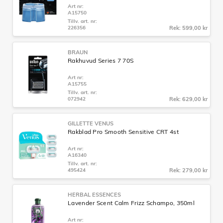
Art nr:
A15750
Tillv. art. nr:
226356
Rek: 599,00 kr
BRAUN
Rakhuvud Series 7 70S
Art nr:
A15755
Tillv. art. nr:
072942
Rek: 629,00 kr
GILLETTE VENUS
Rakblad Pro Smooth Sensitive CRT 4st
Art nr:
A16340
Tillv. art. nr:
495424
Rek: 279,00 kr
HERBAL ESSENCES
Lavender Scent Calm Frizz Schampo, 350ml
Art nr: