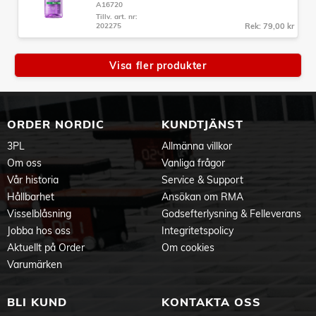
A16720
Tillv. art. nr:
202275
Rek: 79,00 kr
Visa fler produkter
ORDER NORDIC
KUNDTJÄNST
3PL
Allmänna villkor
Om oss
Vanliga frågor
Vår historia
Service & Support
Hållbarhet
Ansökan om RMA
Visselblåsning
Godsefterlysning & Felleverans
Jobba hos oss
Integritetspolicy
Aktuellt på Order
Om cookies
Varumärken
BLI KUND
KONTAKTA OSS