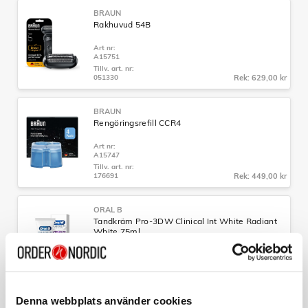
BRAUN
Rakhuvud 54B
Art nr:
A15751
Tillv. art. nr:
051330
Rek: 629,00 kr
BRAUN
Rengöringsrefill CCR4
Art nr:
A15747
Tillv. art. nr:
176691
Rek: 449,00 kr
ORAL B
Tandkräm Pro-3DW Clinical Int White Radiant
White 75ml
Art nr:
A16293
Tillv. art. nr:
088169
Rek: 79,90 kr
Denna webbplats använder cookies