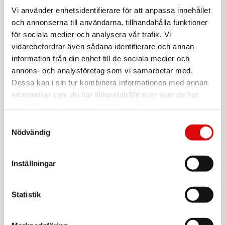
BRAUN
Rakhuvud 96M
Vi använder enhetsidentifierare för att anpassa innehållet
och annonserna till användarna, tillhandahålla funktioner
Art nr:
A15758
för sociala medier och analysera vår trafik. Vi
Tillv. art. nr:
vidarebefordrar även sådana identifierare och annan
555562
Rek: 999,00 kr
information från din enhet till de sociala medier och
annons- och analysföretag som vi samarbetar med.
PHILIPS
Rengöringspatroner Quick Clean Pod 2-pack
Dessa kan i sin tur kombinera informationen med annan
information som du har tillhandahållit eller som de har
Art nr:
A12711
samlat in när du har använt deras tjänster.
Tillv. art. nr:
CC12/50
Rek: 249,00 kr
Samtyckesval
Nödvändig
PHILIPS
Extra rakhuvuden till Rakapparat serie 7000,
5000
Inställningar
Art nr:
A12737
Tillv. art. nr:
SH71/50
Rek: 599,00 kr
Statistik
ORAL B
Tandkräm Junior Pro Stitch 75ml 6+ år