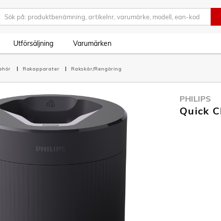
Utförsäljning
Varumärken
behör
Rakapparater
Rakskär/Rengöring
PHILIPS
Quick 