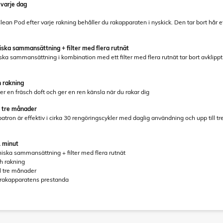
 varje dag
an Pod efter varje rakning behåller du rakapparaten i nyskick. Den tar bort hår 
niska sammansättning + filter med flera rutnät
iska sammansättning i kombination med ett filter med flera rutnät tar bort avklipp
h rakning
 en fräsch doft och ger en ren känsla när du rakar dig
ll tre månader
patron är effektiv i cirka 30 rengöringscykler med daglig användning och upp till
1 minut
eniska sammansättning + filter med flera rutnät
ch rakning
ll tre månader
 rakapparatens prestanda