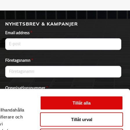
NYHETSBREV & KAMPANJER
Email address
*
Företagsnamn
*
Organisationsnummer
*
Tillåt alla
illhandahålla
Ja, jag vill prenumerera på nyhetsbrevet.
ifierare och
Tillåt urval
vi