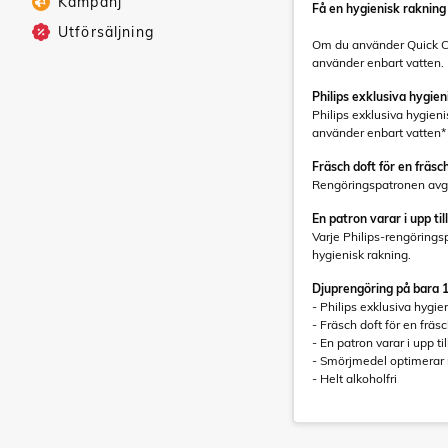
Kampanj
Få en hygienisk rakning
Utförsäljning
Om du använder Quick Cle
använder enbart vatten.
Philips exklusiva hygie
Philips exklusiva hygien
använder enbart vatten*
Fräsch doft för en fräsc
Rengöringspatronen avger
En patron varar i upp ti
Varje Philips-rengörings
hygienisk rakning.
Djuprengöring på bara 
- Philips exklusiva hygi
- Fräsch doft för en fräs
- En patron varar i upp ti
- Smörjmedel optimerar
- Helt alkoholfri