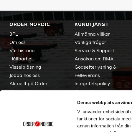
ORDER NORDIC
KUNDTJÄNST
3PL
Allmänna villkor
Om oss
Vanliga frågor
Vår historia
Service & Support
Hållbarhet
Ansökan om RMA
Visselblåsning
Godsefterlysning &
Jobba hos oss
Felleverans
Aktuellt på Order
Integritetspolicy
Varumärken
Om cookies
Denna webbplats använde
Vi använder enhetsidentifie
funktioner för sociala medi
annan information från din