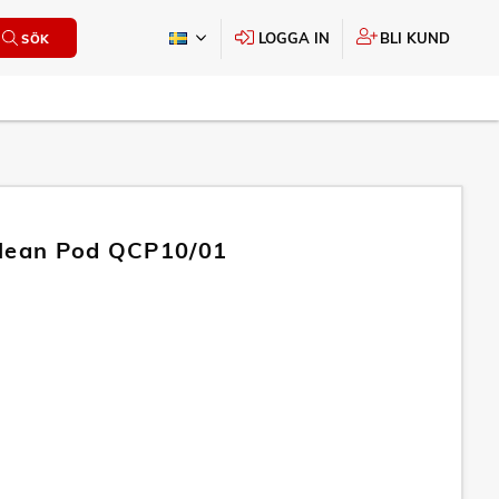
LOGGA IN
BLI KUND
SÖK
Clean Pod QCP10/01