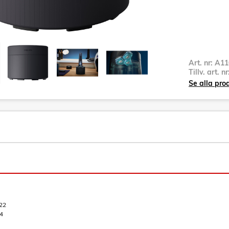
Art. nr:
A11
Tillv. art. n
Se alla pro
22
4