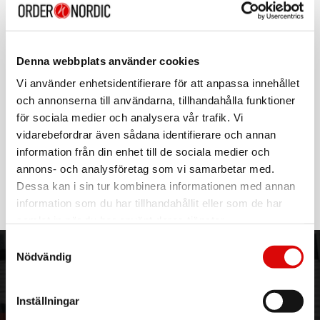
BH20BK
Rek: 179,00 kr
CELLY
Headset Trådlöst Mono BH20 Vit
Denna webbplats använder cookies
Art nr:
Vi använder enhetsidentifierare för att anpassa innehållet
A14047
Tillv. art. nr:
och annonserna till användarna, tillhandahålla funktioner
BH20WH
Rek: 179,00 kr
för sociala medier och analysera vår trafik. Vi
vidarebefordrar även sådana identifierare och annan
CELLY
information från din enhet till de sociala medier och
Headset Trådlöst Mono BH10 Svart
annons- och analysföretag som vi samarbetar med.
Art nr:
Dessa kan i sin tur kombinera informationen med annan
BH10BK
Tillv. art. nr:
information som du har tillhandahållit eller som de har
BH10BK
Rek: 199,00 kr
samlat in när du har använt deras tjänster.
Samtyckesval
Nödvändig
ORDER NORDIC
KUNDTJÄNST
3PL
Allmänna villkor
Inställningar
Om oss
Vanliga frågor
Vår historia
Service & Support