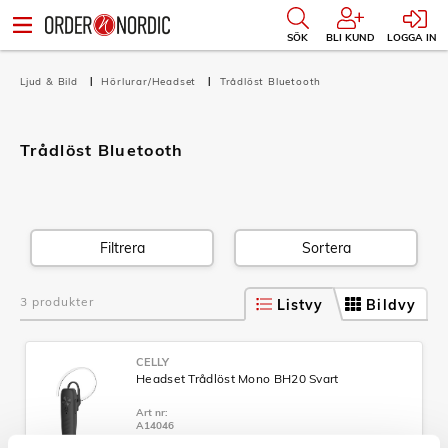
SÖK
BLI KUND
LOGGA IN
Ljud & Bild
Hörlurar/Headset
Trådlöst Bluetooth
Trådlöst Bluetooth
Filtrera
Sortera
3 produkter
Listvy
Bildvy
CELLY
Headset Trådlöst Mono BH20 Svart
Art nr:
A14046
Tillv. art. nr: