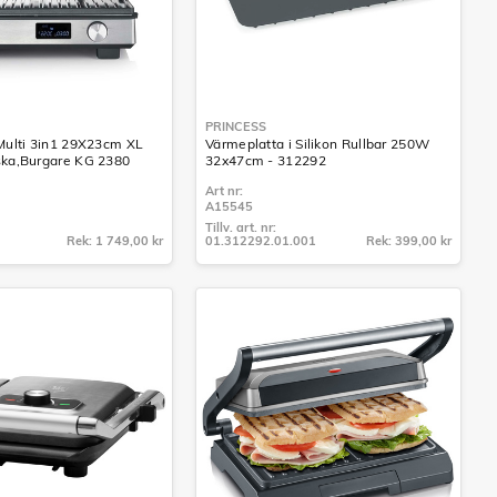
PRINCESS
 Multi 3in1 29X23cm XL
Värmeplatta i Silikon Rullbar 250W
ska,Burgare KG 2380
32x47cm - 312292
Art nr:
A15545
Tillv. art. nr:
Rek: 1 749,00 kr
01.312292.01.001
Rek: 399,00 kr
Tillv. art. nr:
01.312292.01.001