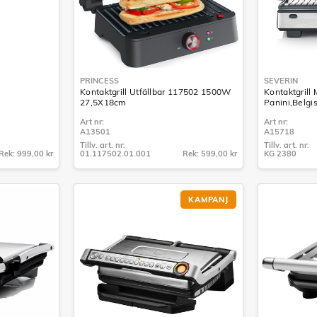
PRINCESS
SEVERIN
Kontaktgrill Utfällbar 117502 1500W
Kontaktgrill
27,5X18cm
Panini,Belgi
Art nr:
Art nr:
A13501
A15718
Tillv. art. nr:
Tillv. art. nr:
Rek: 999,00 kr
01.117502.01.001
Rek: 599,00 kr
KG 2380
Tillv. art. nr:
Tillv. art. nr:
01.117502.01.001
KG 2380
KAMPANJ