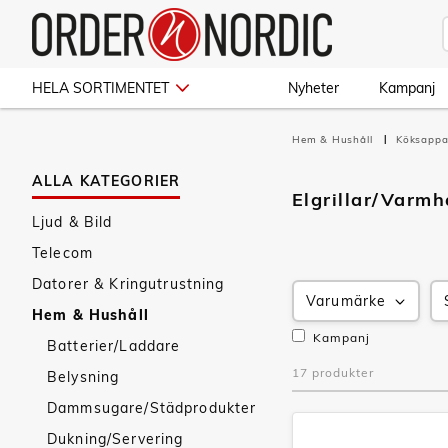
HELA SORTIMENTET
Nyheter
Kampanj
Hem & Hushåll
Köksappa
ALLA KATEGORIER
Elgrillar/Varmh
Ljud & Bild
Telecom
Datorer & Kringutrustning
Varumärke
Hem & Hushåll
Kampanj
Batterier/Laddare
17 produkter
Belysning
Dammsugare/Städprodukter
Dukning/Servering