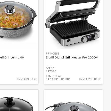
PRINCESS
ell Grillpanna 40
Elgrill Digital Grill Master Pro 2000w
Art nr:
117310
Tillv. art. nr:
Rek: 499,00 kr
01.117310.01.001
Rek: 1 299,00 kr
Tillv. art. nr:
01.117310.01.001