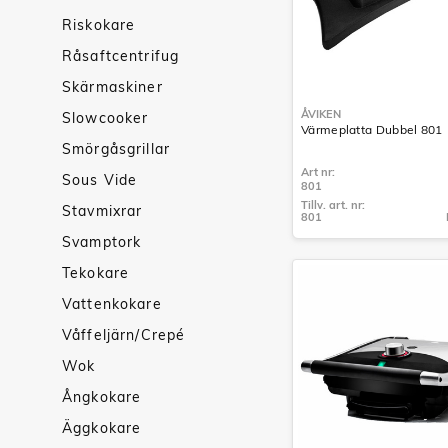
Riskokare
Råsaftcentrifug
Skärmaskiner
ÅVIKEN
Slowcooker
Värmeplatta Dubbel 801
Smörgåsgrillar
Art nr:
Sous Vide
801
Tillv. art. nr:
Stavmixrar
801
Tillv. art. nr:
Svamptork
801
Tekokare
Vattenkokare
Våffeljärn/Crepé
Wok
Ångkokare
Äggkokare