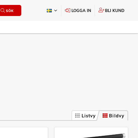
LOGGA IN
BLI KUND
SÖK
Listvy
Bildvy