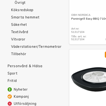
Övrigt
Köksredskap
OBH NORDICA
Smarta hemmet
Paninigrill Easy BBQ 710
Säkerhet
Art nr:
Textilvård
51317104
Tillv. art. nr:
Vitvaror
51317104
Tillv. art. nr:
51317104
Väderstationer/Termometrar
Tillbehör
Personvård & Hälsa
Sport
Fritid
Nyheter
Kampanj
Utförsäljning