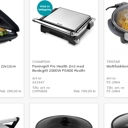
CHAMPION
TRISTAR
th 22x12cm
Paninigrill Pro Health 2in1 med
Multifunktion
Bordsgrill 2000W PG600 Rostfri
Art nr:
Art nr:
A13447
PZ-2964
Tillv. art. nr:
Tillv. art. nr:
Rek: 299,00 kr
CHPG600
Rek: 799,00 kr
PZ-2964
Tillv. art. nr:
Tillv. art. nr:
CHPG600
PZ-2964