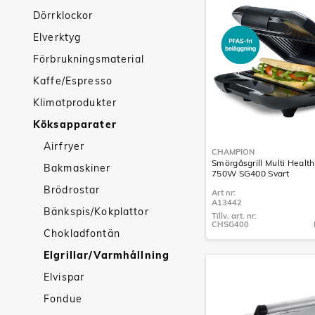
Dörrklockor
Elverktyg
Förbrukningsmaterial
Kaffe/Espresso
Klimatprodukter
Köksapparater
Airfryer
CHAMPION
Smörgåsgrill Multi Heal
Bakmaskiner
750W SG400 Svart
Brödrostar
Art nr:
A13442
Bänkspis/Kokplattor
Tillv. art. nr:
CHSG400
Chokladfontän
Tillv. art. nr:
CHSG400
Elgrillar/Varmhållning
Elvispar
Fondue