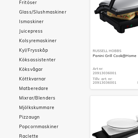
Fritöser
Glass/Slushmaskiner
Ismaskiner
Juicepress
Kolsyremaskiner
Kyl/Frysskåp
RUSSELL HOBBS
Panini Grill Cook@Home 
Köksassistenter
Köksvågar
Art nr:
20913036001
Köttkvarnar
Tillv. art. nr:
20913036001
Tillv. art. nr:
Matberedare
20913036001
Mixrar/Blenders
Mjölkskummare
Pizzaugn
Popcornmaskiner
Raclette