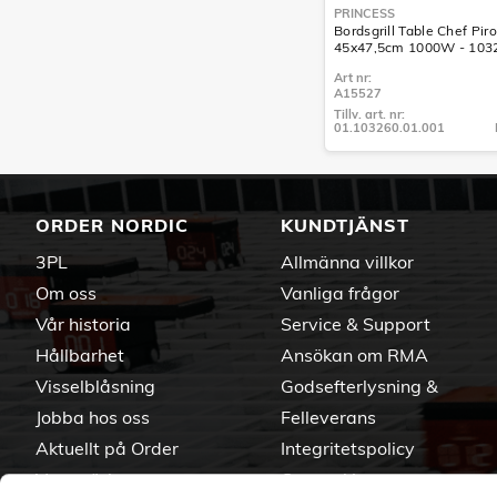
PRINCESS
Bordsgrill Table Chef Pir
45x47,5cm 1000W - 103
Art nr:
A15527
Tillv. art. nr:
01.103260.01.001
Tillv. art. nr:
01.103260.01.001
ORDER NORDIC
KUNDTJÄNST
3PL
Allmänna villkor
Om oss
Vanliga frågor
Vår historia
Service & Support
Hållbarhet
Ansökan om RMA
Visselblåsning
Godsefterlysning &
Jobba hos oss
Felleverans
Aktuellt på Order
Integritetspolicy
Varumärken
Om cookies