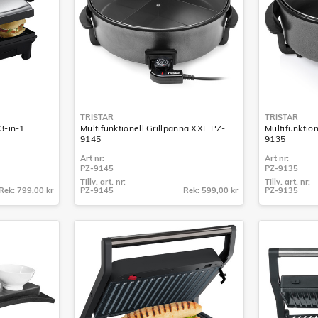
TRISTAR
TRISTAR
3-in-1
Multifunktionell Grillpanna XXL PZ-
Multifunktio
9145
9135
Art nr:
Art nr:
PZ-9145
PZ-9135
Tillv. art. nr:
Tillv. art. nr:
Rek: 799,00 kr
PZ-9145
Rek: 599,00 kr
PZ-9135
Tillv. art. nr:
Tillv. art. nr:
PZ-9145
PZ-9135