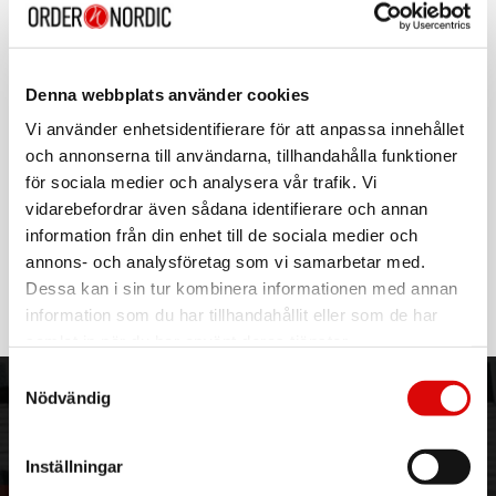
NXZNDUFFLEBAGM
Rek: 379,00 kr
CAVALET
Cargo Duffelbag S
Denna webbplats använder cookies
Art nr:
Vi använder enhetsidentifierare för att anpassa innehållet
59664
Tillv. art. nr:
och annonserna till användarna, tillhandahålla funktioner
59664
Rek: 1 099,00 kr
för sociala medier och analysera vår trafik. Vi
vidarebefordrar även sådana identifierare och annan
-100%
LIGHTSON
information från din enhet till de sociala medier och
Testprodukt
annons- och analysföretag som vi samarbetar med.
Art nr:
Dessa kan i sin tur kombinera informationen med annan
A14909-copy-139464
Tillv. art. nr:
information som du har tillhandahållit eller som de har
5150
Rek: 739,00 kr
samlat in när du har använt deras tjänster.
Samtyckesval
Nödvändig
ORDER NORDIC
KUNDTJÄNST
3PL
Allmänna villkor
Inställningar
Om oss
Vanliga frågor
Vår historia
Service & Support