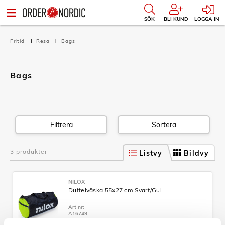
SÖK
BLI KUND
LOGGA IN
Fritid
Resa
Bags
Bags
Filtrera
Sortera
3 produkter
Listvy
Bildvy
NILOX
Duffelväska 55x27 cm Svart/Gul
Art nr:
A16749
Tillv. art. nr: