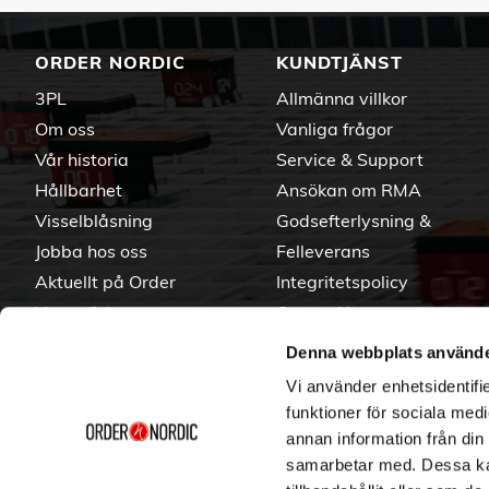
ORDER NORDIC
KUNDTJÄNST
3PL
Allmänna villkor
Om oss
Vanliga frågor
Vår historia
Service & Support
Hållbarhet
Ansökan om RMA
Visselblåsning
Godsefterlysning &
Jobba hos oss
Felleverans
Aktuellt på Order
Integritetspolicy
Varumärken
Om cookies
Denna webbplats använde
Vi använder enhetsidentifie
funktioner för sociala medi
annan information från din
samarbetar med. Dessa kan