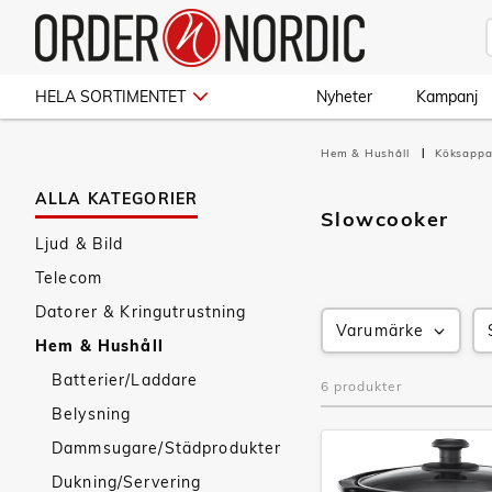
HELA SORTIMENTET
Nyheter
Kampanj
Hem & Hushåll
Köksappa
ALLA KATEGORIER
Slowcooker
Ljud & Bild
Telecom
Datorer & Kringutrustning
Varumärke
Hem & Hushåll
Batterier/Laddare
6 produkter
Belysning
Dammsugare/Städprodukter
Dukning/Servering