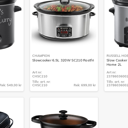
CHAMPION
RUSSELL HO
Slowcooker 6,5L 320W SC210 Rostfri
Slow Cooker
Home 2L
Art nr:
Art nr:
CHSC210
2378603600
Tillv. art. nr:
Tillv. art. nr:
Rek: 549,00 kr
CHSC210
Rek: 699,00 kr
2378603600
Tillv. art. nr:
Tillv. art. nr:
CHSC210
2378603600