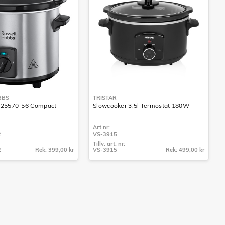
BBS
TRISTAR
 25570-56 Compact
Slowcooker 3,5l Termostat 180W
Art nr:
2
VS-3915
Tillv. art. nr:
2
Rek: 399,00 kr
VS-3915
Rek: 499,00 kr
Tillv. art. nr:
2
VS-3915