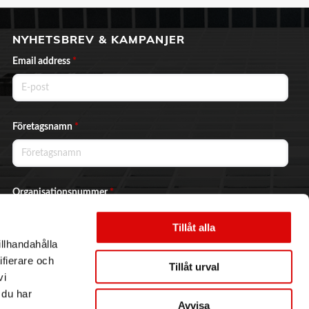
NYHETSBREV & KAMPANJER
Email address
*
Företagsnamn
*
Organisationsnummer
*
Tillåt alla
illhandahålla
Ja, jag vill prenumerera på nyhetsbrevet.
ifierare och
Tillåt urval
vi
 du har
Avvisa
Skicka