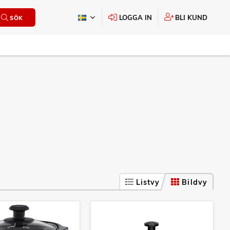
LOGGA IN
BLI KUND
SÖK
Listvy
Bildvy