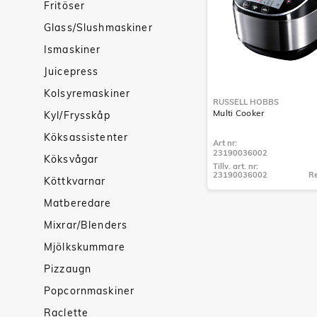
Fritöser
Glass/Slushmaskiner
Ismaskiner
Juicepress
Kolsyremaskiner
RUSSELL HOBBS
Multi Cooker
Kyl/Frysskåp
Köksassistenter
Art nr:
23190036002
Köksvågar
Tillv. art. nr:
23190036002
Re
Köttkvarnar
Tillv. art. nr:
23190036002
Matberedare
Mixrar/Blenders
Mjölkskummare
Pizzaugn
Popcornmaskiner
Raclette