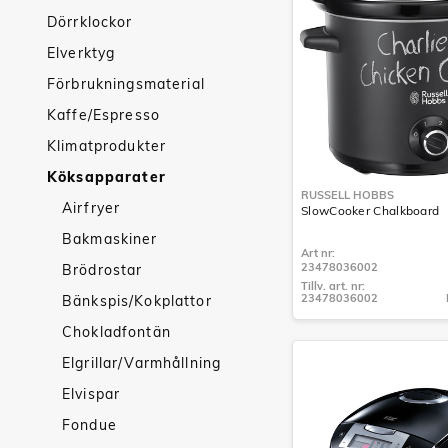
Dörrklockor
Elverktyg
Förbrukningsmaterial
Kaffe/Espresso
Klimatprodukter
Köksapparater
RUSSELL HOBBS
Airfryer
SlowCooker Chalkboard
Bakmaskiner
Art nr:
23478036002
Brödrostar
Tillv. art. nr:
23478036002
Bänkspis/Kokplattor
Tillv. art. nr:
23478036002
Chokladfontän
Elgrillar/Varmhållning
Elvispar
Fondue