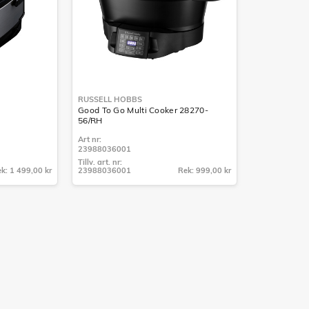
RUSSELL HOBBS
Good To Go Multi Cooker 28270-
56/RH
Art nr:
23988036001
Tillv. art. nr:
k: 1 499,00 kr
23988036001
Rek: 999,00 kr
Tillv. art. nr:
23988036001