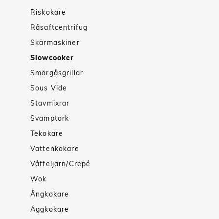
Riskokare
Råsaftcentrifug
Skärmaskiner
Slowcooker
Smörgåsgrillar
Sous Vide
Stavmixrar
Svamptork
Tekokare
Vattenkokare
Våffeljärn/Crepé
Wok
Ångkokare
Äggkokare