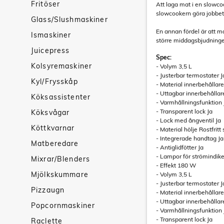
Fritöser
Att laga mat i en slowcoo
slowcookern göra jobbet
Glass/Slushmaskiner
En annan fördel är att m
Ismaskiner
större middagsbjudning
Juicepress
Spec:
Kolsyremaskiner
- Volym 3,5 L
- Justerbar termostater J
Kyl/Frysskåp
- Material innerbehållar
- Uttagbar innerbehållar
Köksassistenter
- Varmhållningsfunktion 
- Transparent lock Ja
Köksvågar
- Lock med ångventil Ja
Köttkvarnar
- Material hölje Rostfritt 
- Integrerade handtag Ja
Matberedare
- Antiglidfötter Ja
- Lampor för strömindike
Mixrar/Blenders
- Effekt 180 W
Mjölkskummare
- Volym 3,5 L
- Justerbar termostater J
Pizzaugn
- Material innerbehållar
- Uttagbar innerbehållar
Popcornmaskiner
- Varmhållningsfunktion 
- Transparent lock Ja
Raclette