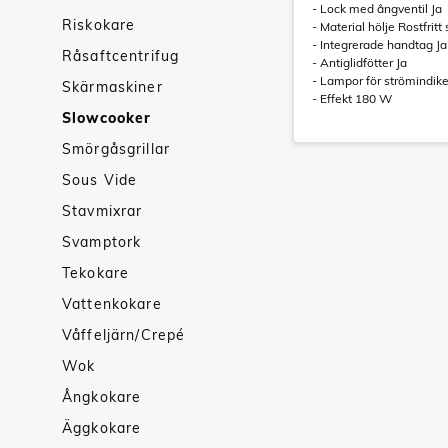
- Lock med ångventil Ja
Riskokare
- Material hölje Rostfritt 
- Integrerade handtag Ja
Råsaftcentrifug
- Antiglidfötter Ja
- Lampor för strömindike
Skärmaskiner
- Effekt 180 W
Slowcooker
Smörgåsgrillar
Sous Vide
Stavmixrar
Svamptork
Tekokare
Vattenkokare
Våffeljärn/Crepé
Wok
Ångkokare
Äggkokare