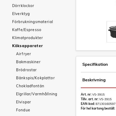
Dörrklockor
Elverktyg
Förbrukningsmaterial
Kaffe/Espresso
Klimatprodukter
Köksapparater
Airfryer
Bakmaskiner
Specifikation
Brödrostar
Bänkspis/Kokplattor
Beskrivning
Chokladfontän
Elgrillar/Varmhållning
Art. nr:
VS-3915
Tillv. art. nr:
VS-3915
Elvispar
EAN-kod:
87130160597
För hel kartong beställ:
Fondue