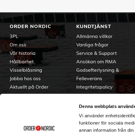
ORDER NORDIC
KUNDTJÄNST
3PL
Allmänna villkor
Om oss
Vanliga frågor
Vår historia
Service & Support
Hållbarhet
Ansökan om RMA
Visselblåsning
Godsefterlysning &
Jobba hos oss
Felleverans
Aktuellt på Order
Integritetspolicy
Varumärken
Om cookies
Denna webbplats använde
Vi använder enhetsidentifie
funktioner för sociala medi
annan information från din