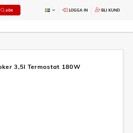
LOGGA IN
BLI KUND
SÖK
ker 3,5l Termostat 180W