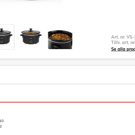
Art. nr:
VS-
Tillv. art. n
Se alla pro
10
2