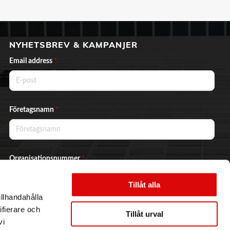
NYHETSBREV & KAMPANJER
Email address
*
Företagsnamn
*
Organisationsnummer
*
Tillåt alla
illhandahålla
Ja, jag vill prenumerera på nyhetsbrevet.
ifierare och
Tillåt urval
vi