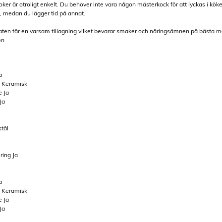
ker är otroligt enkelt. Du behöver inte vara någon mästerkock för att lyckas i kök
, medan du lägger tid på annat.
aten får en varsam tillagning vilket bevarar smaker och näringsämnen på bästa möj
en
a
e Keramisk
e Ja
Ja
stål
ring Ja
a
e Keramisk
e Ja
Ja