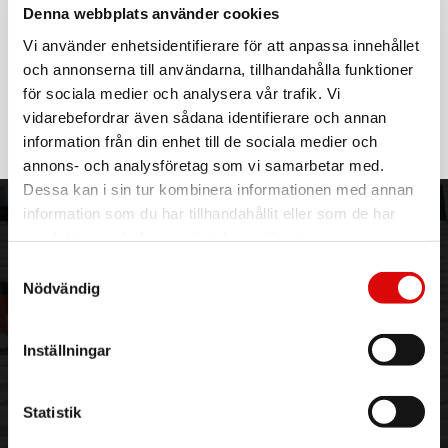
16194
Rek: 1 799,00 kr
Denna webbplats använder cookies
Vi använder enhetsidentifierare för att anpassa innehållet
SPORTME
och annonserna till användarna, tillhandahålla funktioner
Discgolf set med korg
för sociala medier och analysera vår trafik. Vi
Art nr:
vidarebefordrar även sådana identifierare och annan
7820S
Tillv. art. nr:
information från din enhet till de sociala medier och
7820S
Rek: 429,00 kr
annons- och analysföretag som vi samarbetar med.
Dessa kan i sin tur kombinera informationen med annan
information som du har tillhandahållit eller som de har
ORDER NORDIC
KUNDTJÄNST
samlat in när du har använt deras tjänster.
3PL
Allmänna villkor
Samtyckesval
Om oss
Vanliga frågor
Nödvändig
Vår historia
Service & Support
Hållbarhet
Ansökan om RMA
Inställningar
Visselblåsning
Godsefterlysning & Felleverans
Jobba hos oss
Integritetspolicy
Aktuellt på Order
Om cookies
Statistik
Varumärken