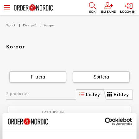
SÖK
BLI KUND
LOGGA IN
Sport
Discgolf
Korgar
Korgar
Filtrera
Sortera
2 produkter
Listvy
Bildvy
LATITUDE 64
Discgolfkorg Trainer Lite
Art nr:
16194
Tillv. art. nr: