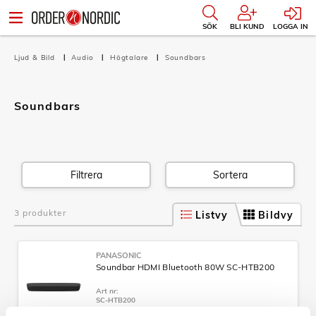
SÖK
BLI KUND
LOGGA IN
Ljud & Bild
Audio
Högtalare
Soundbars
Soundbars
Filtrera
Sortera
3 produkter
Listvy
Bildvy
PANASONIC
Soundbar HDMI Bluetooth 80W SC-HTB200
Art nr:
SC-HTB200
Tillv. art. nr: