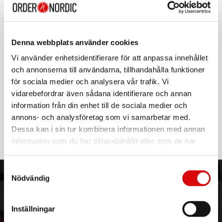
SC-HTB200
Rek: 1 599,00 kr
PANASONIC
Soundbar Trådlös subwoofer 100W SC-HTB150
Denna webbplats använder cookies
Art nr:
Vi använder enhetsidentifierare för att anpassa innehållet
A13110
Tillv. art. nr:
och annonserna till användarna, tillhandahålla funktioner
SC-HTB150EGK
Rek: 1 899,00 kr
för sociala medier och analysera vår trafik. Vi
vidarebefordrar även sådana identifierare och annan
DENVER
information från din enhet till de sociala medier och
Soundbar Mini med telefonhållare DSB-1011
Svart
annons- och analysföretag som vi samarbetar med.
Art nr:
Dessa kan i sin tur kombinera informationen med annan
A15411
Tillv. art. nr:
information som du har tillhandahållit eller som de har
DSB-1011
Rek: 399,00 kr
samlat in när du har använt deras tjänster.
Samtyckesval
Nödvändig
ORDER NORDIC
KUNDTJÄNST
3PL
Allmänna villkor
Inställningar
Om oss
Vanliga frågor
Vår historia
Service & Support