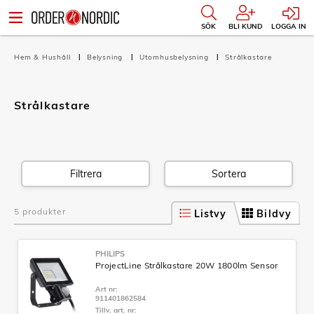
SÖK
BLI KUND
LOGGA IN
Hem & Hushåll
Belysning
Utomhusbelysning
Strålkastare
Strålkastare
Filtrera
Sortera
5 produkter
Listvy
Bildvy
PHILIPS
ProjectLine Strålkastare 20W 1800lm Sensor
Art nr:
911401862584
Tillv. art. nr: