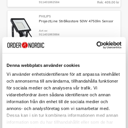
911401862584
Rek: 409,00 kr
PHILIPS
ProjectLine Strålkastare 50W 4750lm Sensor
Art nr:
911401863884
Tillv. art. nr:
911401863884
Rek: 629,00 kr
PHILIPS
ProjectLine Strålkastare 50W 4750lm
Denna webbplats använder cookies
Art nr:
Vi använder enhetsidentifierare för att anpassa innehållet
911401863784
Tillv. art. nr:
och annonserna till användarna, tillhandahålla funktioner
911401863784
Rek: 389,00 kr
för sociala medier och analysera vår trafik. Vi
vidarebefordrar även sådana identifierare och annan
PHILIPS
information från din enhet till de sociala medier och
ProjectLine Strålkastare 20W 1800lm
annons- och analysföretag som vi samarbetar med.
Art nr:
Dessa kan i sin tur kombinera informationen med annan
911401862384
Tillv. art. nr:
information som du har tillhandahållit eller som de har
911401862384
Rek: 199,00 kr