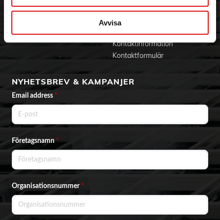
BLI KUND
KONTAKTA OSS
Skapa konto
Telefon:
042 - 25 23 00
Avvisa
Email:
info@order.se
Kontaktinformation
Kontaktformulär
NYHETSBREV & KAMPANJER
Email address
*
Företagsnamn
*
Organisationsnummer
*