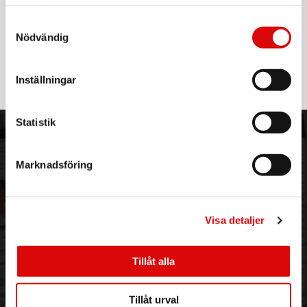
samlat in när du har använt deras tjänster.
Samtyckesval
PHILIPS
Nödvändig
ProjectLine Strålkastare 100W 9500lm
Art nr:
911401863984
Inställningar
Tillv. art. nr:
911401863984
Rek: 945,00 kr
Statistik
ORDER NORDIC
KUNDTJÄNST
3PL
Allmänna villkor
Marknadsföring
Om oss
Vanliga frågor
Vår historia
Service & Support
Hållbarhet
Ansökan om RMA
Visa detaljer
Visselblåsning
Godsefterlysning & Felleverans
Jobba hos oss
Integritetspolicy
Aktuellt på Order
Om cookies
Tillåt alla
Varumärken
Tillåt urval