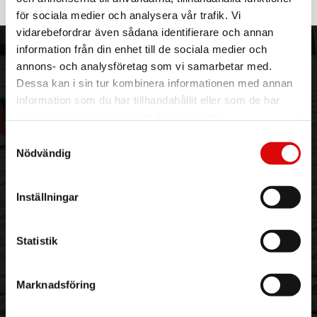
TSP-4105
Rek: 59,00 kr
för sociala medier och analysera vår trafik. Vi
vidarebefordrar även sådana identifierare och annan
information från din enhet till de sociala medier och
ORDER NORDIC
KUNDTJÄNST
annons- och analysföretag som vi samarbetar med.
3PL
Allmänna villkor
Dessa kan i sin tur kombinera informationen med annan
Om oss
Vanliga frågor
information som du har tillhandahållit eller som de har
Vår historia
Service & Support
samlat in när du har använt deras tjänster.
Hållbarhet
Ansökan om RMA
Samtyckesval
Visselblåsning
Godsefterlysning & Felleverans
Nödvändig
Jobba hos oss
Integritetspolicy
Aktuellt på Order
Om cookies
Inställningar
Varumärken
BLI KUND
KONTAKTA OSS
Statistik
Skapa konto
Telefon:
042 - 25 23 00
Email:
info@order.se
Marknadsföring
Kontaktinformation
Kontaktformulär