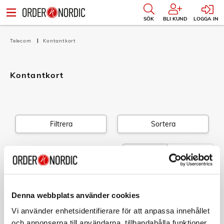
SÖK
BLI KUND
LOGGA IN
Telecom
Kontantkort
Kontantkort
Filtrera
Sortera
1 produkt
Listvy
Bildvy
TELIA
Startpaket Telia kontant Nummersatt Trippel-
Denna webbplats använder cookies
SIM
Art nr:
Vi använder enhetsidentifierare för att anpassa innehållet
0236
Tillv. art. nr:
och annonserna till användarna, tillhandahålla funktioner