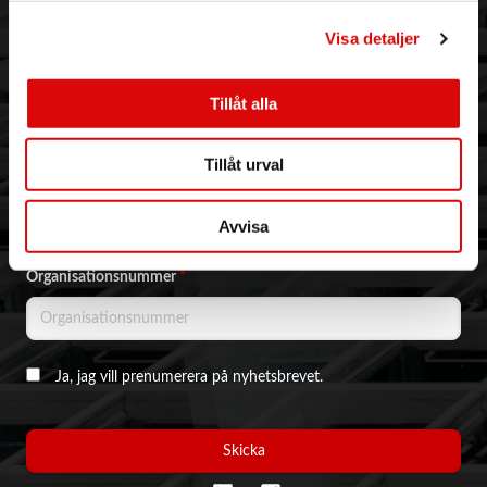
Visa detaljer
NYHETSBREV & KAMPANJER
Email address
*
Tillåt alla
Tillåt urval
Företagsnamn
*
Avvisa
Organisationsnummer
*
Ja, jag vill prenumerera på nyhetsbrevet.
Skicka