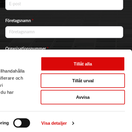
Företagsnamn
*
Organisationsnummer
*
Tillåt alla
illhandahålla
Ja, jag vill prenumerera på nyhetsbrevet.
ifierare och
Tillåt urval
vi
 du har
Avvisa
Skicka
ring
Visa detaljer