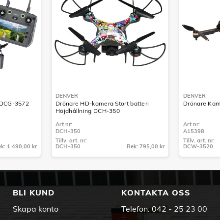
DENVER
DENVER
 DCG-3572
Drönare HD-kamera Stort batteri
Drönare Kam
Höjdhållning DCH-350
Art nr:
Art nr:
DCH-350
A15398
Tillv. art. nr:
Tillv. art. nr:
k: 1 490,00 kr
DCH-350
Rek: 795,00 kr
DCW-3520
Tillv. art. nr:
Tillv. art. nr:
DCH-350
DCW-3520
BLI KUND
KONTAKTA OSS
Skapa konto
Telefon:
042 - 25 23 00