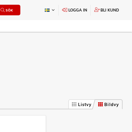
LOGGA IN
BLI KUND
SÖK
Listvy
Bildvy