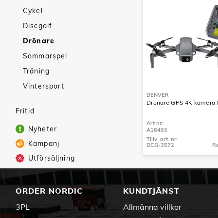
Cykel
Discgolf
Drönare
Sommarspel
Träning
Vintersport
DENVER
Drönare GPS 4K kamera
Fritid
Art nr:
Nyheter
A16493
Tillv. art. nr:
Kampanj
DCG-3572
Re
Tillv. art. nr:
Utförsäljning
DCG-3572
ORDER NORDIC
KUNDTJÄNST
3PL
Allmänna villkor