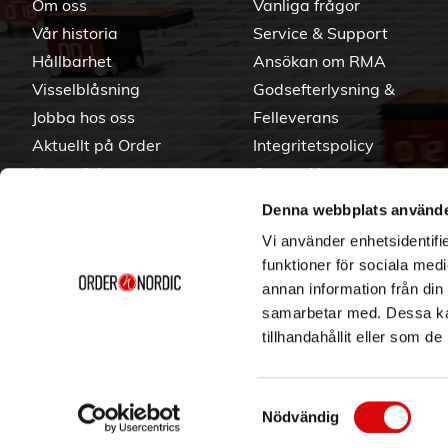
Om oss
Vanliga frågor
Vår historia
Service & Support
Hållbarhet
Ansökan om RMA
Visselblåsning
Godsefterlysning &
Jobba hos oss
Felleverans
Aktuellt på Order
Integritetspolicy
Varumärken
Om cookies
Denna webbplats använde
Vi använder enhetsidentifie
funktioner för sociala medi
annan information från din
samarbetar med. Dessa kan
tillhandahållit eller som d
Samtyckesval
Nödvändig