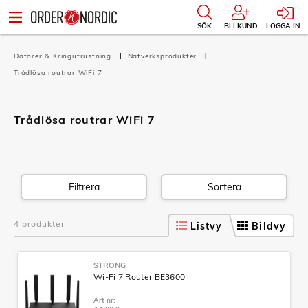
SÖK
BLI KUND
LOGGA IN
Datorer & Kringutrustning
Nätverksprodukter
Trådlösa routrar WiFi 7
Trådlösa routrar WiFi 7
Filtrera
Sortera
4 produkter
Listvy
Bildvy
STRONG
Wi-Fi 7 Router BE3600
Art nr: