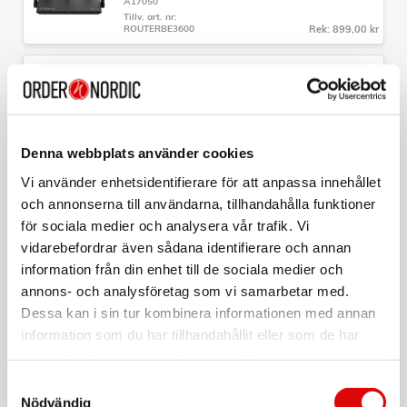
A17050
Tillv. art. nr:
ROUTERBE3600
Rek: 899,00 kr
D-LINK
R36 Wi-Fi 7 BE3600 Smart Router
Art nr:
A16461
Tillv. art. nr:
Denna webbplats använder cookies
R36/E
Rek: 1 499,00 kr
Vi använder enhetsidentifierare för att anpassa innehållet
och annonserna till användarna, tillhandahålla funktioner
D-LINK
R95 Wi-Fi 7 BE9500 Smart Router
för sociala medier och analysera vår trafik. Vi
vidarebefordrar även sådana identifierare och annan
Art nr:
A15658
information från din enhet till de sociala medier och
Tillv. art. nr:
R95/E
Rek: 3 499,00 kr
annons- och analysföretag som vi samarbetar med.
Dessa kan i sin tur kombinera informationen med annan
information som du har tillhandahållit eller som de har
D-LINK
M95 Wi-Fi 7 BE9500 Smart Mesh Router
samlat in när du har använt deras tjänster.
Art nr:
Samtyckesval
A15657
Nödvändig
Tillv. art. nr: