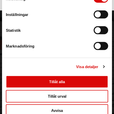
M95/E
Rek: 3 499,00 kr
Inställningar
ORDER NORDIC
KUNDTJÄNST
3PL
Allmänna villkor
Statistik
Om oss
Vanliga frågor
Vår historia
Service & Support
Marknadsföring
Hållbarhet
Ansökan om RMA
Visselblåsning
Godsefterlysning & Felleverans
Jobba hos oss
Integritetspolicy
Aktuellt på Order
Om cookies
Visa detaljer
Varumärken
Tillåt alla
BLI KUND
KONTAKTA OSS
Skapa konto
Telefon:
042 - 25 23 00
Tillåt urval
Email:
info@order.se
Kontaktinformation
Avvisa
Kontaktformulär