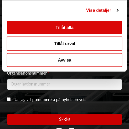
Visa detaljer
NYHETSBREV & KAMPANJER
Email address
*
Tillåt alla
Tillåt urval
Företagsnamn
*
Avvisa
Organisationsnummer
*
Ja, jag vill prenumerera på nyhetsbrevet.
Skicka