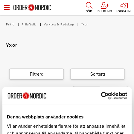
SÖK
BLI KUND
LOGGA IN
Fritid
Friluftsliv
Verktyg & Redskap
Yxor
Yxor
Filtrera
Sortera
1 produkt
Listvy
Bildvy
FISKARS
Universalyxa S X18
Denna webbplats använder cookies
Art nr:
Vi använder enhetsidentifierare för att anpassa innehållet
A12771
Tillv. art. nr:
och annonserna till användarna, tillhandahålla funktioner