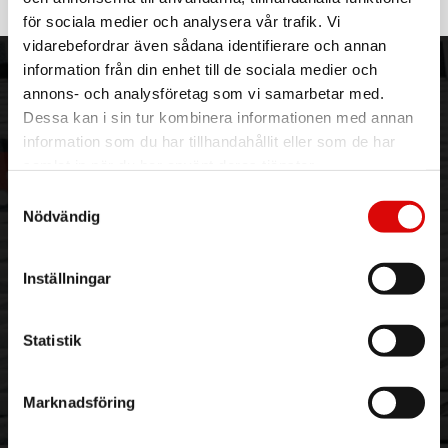
1069103
Rek: 759,00 kr
för sociala medier och analysera vår trafik. Vi
vidarebefordrar även sådana identifierare och annan
information från din enhet till de sociala medier och
ORDER NORDIC
KUNDTJÄNST
annons- och analysföretag som vi samarbetar med.
3PL
Allmänna villkor
Dessa kan i sin tur kombinera informationen med annan
Om oss
Vanliga frågor
information som du har tillhandahållit eller som de har
Vår historia
Service & Support
samlat in när du har använt deras tjänster.
Hållbarhet
Ansökan om RMA
Samtyckesval
Visselblåsning
Godsefterlysning & Felleverans
Nödvändig
Jobba hos oss
Integritetspolicy
Aktuellt på Order
Om cookies
Inställningar
Varumärken
BLI KUND
KONTAKTA OSS
Statistik
Skapa konto
Telefon:
042 - 25 23 00
Email:
info@order.se
Marknadsföring
Kontaktinformation
Kontaktformulär