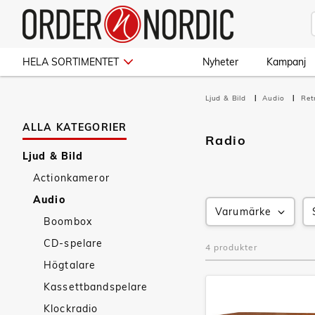
HELA SORTIMENTET
Nyheter
Kampanj
Ljud & Bild
Audio
Re
ALLA KATEGORIER
Radio
Ljud & Bild
Actionkameror
Audio
Varumärke
Boombox
CD-spelare
4 produkter
Högtalare
Kassettbandspelare
Klockradio