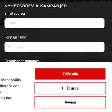
NYHETSBREV & KAMPANJER
Email address
*
Företagsnamn
*
Organisationsnummer
*
Tillåt alla
illhandahålla
Ja, jag vill prenumerera på nyhetsbrevet.
ifierare och
Tillåt urval
vi
 du har
Avvisa
Skicka