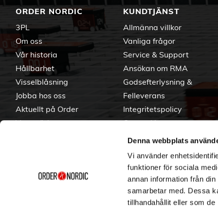
ORDER NORDIC
KUNDTJÄNST
3PL
Allmänna villkor
Om oss
Vanliga frågor
Vår historia
Service & Support
Hållbarhet
Ansökan om RMA
Visselblåsning
Godsefterlysning &
Jobba hos oss
Felleverans
Aktuellt på Order
Integritetspolicy
Varumärken
Om cookies
Denna webbplats använde
Vi använder enhetsidentifie
funktioner för sociala medi
annan information från din
samarbetar med. Dessa kan
tillhandahållit eller som d