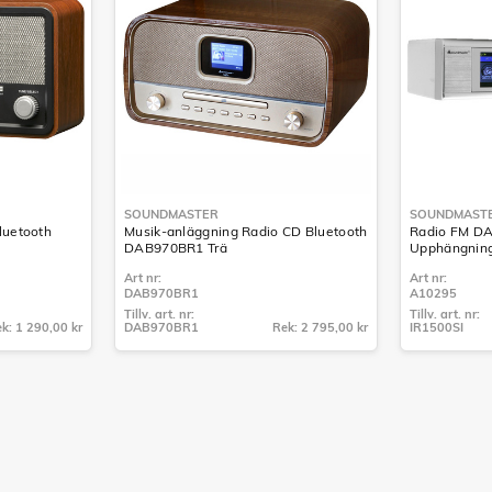
SOUNDMASTER
SOUNDMAST
luetooth
Musik-anläggning Radio CD Bluetooth
Radio FM DA
DAB970BR1 Trä
Upphängnings
Art nr:
Art nr:
DAB970BR1
A10295
Tillv. art. nr:
Tillv. art. nr:
k: 1 290,00 kr
DAB970BR1
Rek: 2 795,00 kr
IR1500SI
Tillv. art. nr:
Tillv. art. nr:
DAB970BR1
IR1500SI