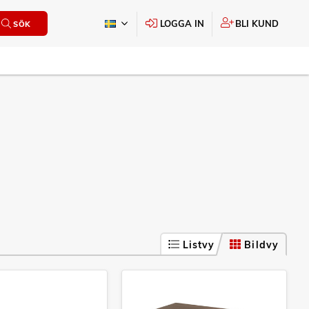
LOGGA IN
BLI KUND
SÖK
Listvy
Bildvy