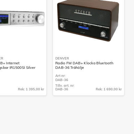
ER
DENVER
B+ Internet
Radio FM DAB+ Klocka Bluetooth
bar IR1500SI Silver
DAB-36 Trähölje
Art nr:
DAB-36
Tillv. art. nr:
Rek: 1 395,00 kr
DAB-36
Rek: 1 690,00 kr
Tillv. art. nr:
DAB-36