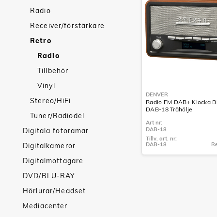
Radio
Receiver/förstärkare
Retro
Radio
Tillbehör
Vinyl
DENVER
Stereo/HiFi
Radio FM DAB+ Klocka B
DAB-18 Trähölje
Tuner/Radiodel
Art nr:
DAB-18
Digitala fotoramar
Tillv. art. nr:
DAB-18
Re
Digitalkameror
Tillv. art. nr:
DAB-18
Digitalmottagare
DVD/BLU-RAY
Hörlurar/Headset
Mediacenter