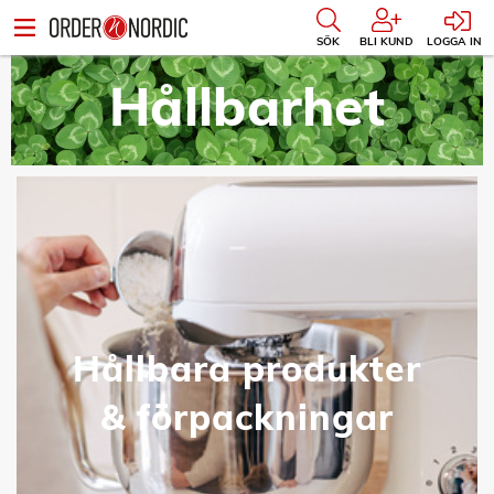
SÖK
BLI KUND
LOGGA IN
Hållbarhet
Hållbara produkter
& förpackningar