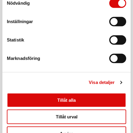
Nödvändig
Många av våra intressenter lyfter fram
hållbara produkter,
Inställningar
ökad andel återvunnet material, minskad
användning av plast,
Statistik
främjande reparationer och återbruk,
rådgivning för vård av
produkter, ökad livslängd för produkter och
Marknadsföring
produkter som är fria från PFAS samt andra
miljö- och hälsovådliga kemikalier som
viktiga frågor för oss att fokusera på framåt.
Visa detaljer
För att möta dessa önskemål och
förväntningar har vi bland annat satt
övergripande mål i enlighet med målen i rutan.
Tillåt alla
Tillåt urval