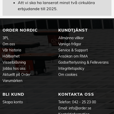
Att vi ska ha lanserat minst två cirkulära
erbjudande till 2025.
ORDER NORDIC
KUNDTJÄNST
3PL
Allmänna villkor
Om oss
Vanliga frågor
Vår historia
Service & Support
Hållbarhet
Ansökan om RMA
Visselblåsning
Godsefterlysning & Felleverans
Jobba hos oss
Integritetspolicy
Aktuellt på Order
Om cookies
Varumärken
BLI KUND
KONTAKTA OSS
Skapa konto
Telefon:
042 - 25 23 00
Email:
info@order.se