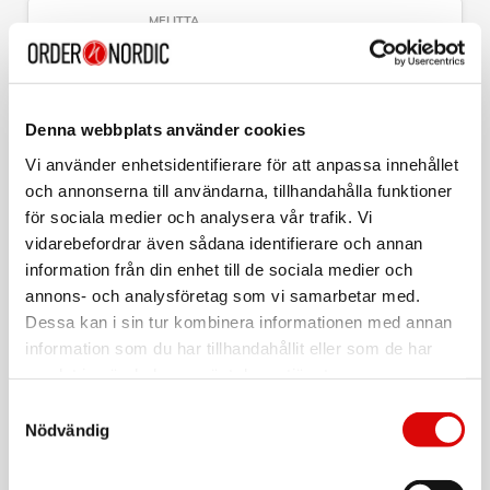
MELITTA
Kanna Aroma Excellent Svart 4.0 5.0
Art nr:
SP55012
Tillv. art. nr:
SP55012
Rek: 279,00 kr
Denna webbplats använder cookies
Vi använder enhetsidentifierare för att anpassa innehållet
MELITTA
och annonserna till användarna, tillhandahålla funktioner
Espresso Vattenfilter Claris
för sociala medier och analysera vår trafik. Vi
Art nr:
vidarebefordrar även sådana identifierare och annan
96090
Tillv. art. nr:
information från din enhet till de sociala medier och
96090
Rek: 249,00 kr
annons- och analysföretag som vi samarbetar med.
Dessa kan i sin tur kombinera informationen med annan
MELITTA
information som du har tillhandahållit eller som de har
Glaskanna Easy 2.0 Svart
samlat in när du har använt deras tjänster.
Art nr:
A13396
Samtyckesval
Tillv. art. nr:
Nödvändig
022059
Rek: 249,00 kr