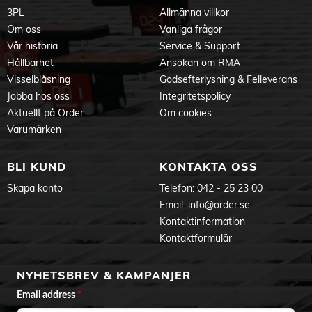
3PL
Allmänna villkor
Om oss
Vanliga frågor
Vår historia
Service & Support
Hållbarhet
Ansökan om RMA
Visselblåsning
Godsefterlysning & Felleverans
Jobba hos oss
Integritetspolicy
Aktuellt på Order
Om cookies
Varumärken
BLI KUND
KONTAKTA OSS
Skapa konto
Telefon:
042 - 25 23 00
Email:
info@order.se
Kontaktinformation
Kontaktformulär
NYHETSBREV & KAMPANJER
Email address
*