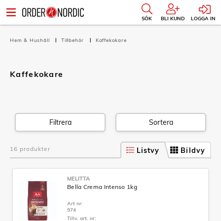
SÖK
BLI KUND
LOGGA IN
Hem & Hushåll
Tillbehör
Kaffekokare
Kaffekokare
Filtrera
Sortera
16 produkter
Listvy
Bildvy
MELITTA
Bella Crema Intenso 1kg
Art nr:
974
Tillv. art. nr: