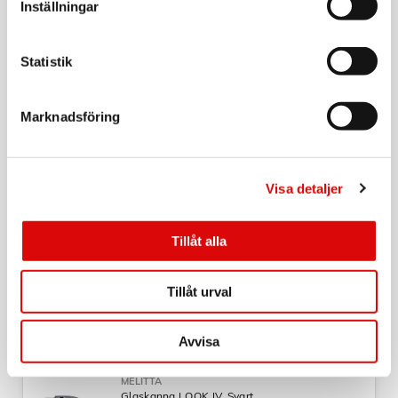
MELITTA
Inställningar
Espresso Perfekt Clean CareSet
Art nr:
97554
Statistik
Tillv. art. nr:
97554
Rek: 549,00 kr
Marknadsföring
BRAUN
Vattenfilter Kaffebryggare 2-pack BRSC006
Art nr:
356046
Visa detaljer
Tillv. art. nr:
AX13210006
Rek: 199,00 kr
Tillåt alla
MELITTA
Kanna Aroma Grande Svart 1,6l
Tillåt urval
Art nr:
019637
Tillv. art. nr:
019637
Rek: 299,00 kr
Avvisa
MELITTA
Glaskanna LOOK IV, Svart