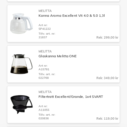
MELITTA
Kanna Aroma Excellent Vit 4.0 & 5.0 1,3l
Art nr:
SP41222
Tillv. art. nr:
21837
Rek: 299,00 kr
MELITTA
Glaskanna Melitta ONE
Art nr:
A15781
Tillv. art. nr:
022768
Rek: 349,00 kr
MELITTA
Filtertratt Excellent/Grande, 1x4 SVART
Art nr:
A11055
Tillv. art. nr:
020836
Rek: 119,00 kr