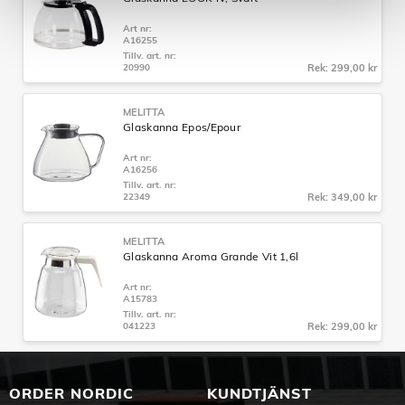
Art nr:
A16255
Tillv. art. nr:
20990
Rek: 299,00 kr
MELITTA
Glaskanna Epos/Epour
Art nr:
A16256
Tillv. art. nr:
22349
Rek: 349,00 kr
MELITTA
Glaskanna Aroma Grande Vit 1,6l
Art nr:
A15783
Tillv. art. nr:
041223
Rek: 299,00 kr
ORDER NORDIC
KUNDTJÄNST