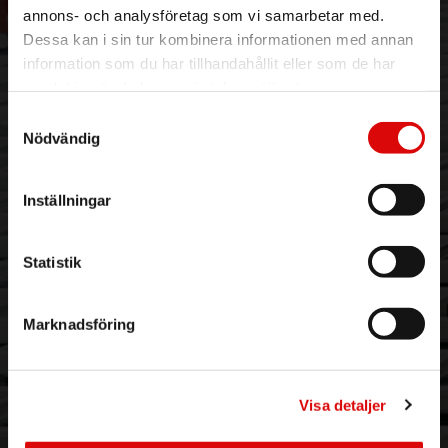
Vår historia
Service & Support
annons- och analysföretag som vi samarbetar med.
Hållbarhet
Ansökan om RMA
Dessa kan i sin tur kombinera informationen med annan
Visselblåsning
Godsefterlysning & Felleverans
information som du har tillhandahållit eller som de har
Jobba hos oss
Integritetspolicy
samlat in när du har använt deras tjänster.
Aktuellt på Order
Om cookies
Samtyckesval
Varumärken
Nödvändig
BLI KUND
KONTAKTA OSS
Inställningar
Skapa konto
Telefon:
042 - 25 23 00
Email:
info@order.se
Kontaktinformation
Statistik
Kontaktformulär
Marknadsföring
NYHETSBREV & KAMPANJER
Email address
*
Visa detaljer