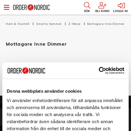
SÖK
BLI KUND
LOGGA IN
Hem & Hushåll
Smarta hemmet
Z-Wave
Mottagare Inne Dimmer
Mottagare Inne Dimmer
Filtrera
Sortera
Det finns inga produkter att visa i denna kategori.
Denna webbplats använder cookies
Vi använder enhetsidentifierare för att anpassa innehållet
och annonserna till användarna, tillhandahålla funktioner
ORDER NORDIC
KUNDTJÄNST
för sociala medier och analysera vår trafik. Vi
3PL
Allmänna villkor
vidarebefordrar även sådana identifierare och annan
Om oss
Vanliga frågor
information från din enhet till de sociala medier och