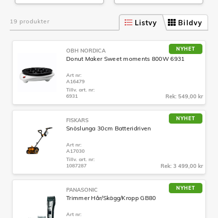
19 produkter
Listvy
Bildvy
NYHET
OBH NORDICA
Donut Maker Sweet moments 800W 6931
Art nr:
A16479
Tillv. art. nr:
6931
Rek: 549,00 kr
NYHET
FISKARS
Snöslunga 30cm Batteridriven
Art nr:
A17030
Tillv. art. nr:
1087287
Rek: 3 499,00 kr
NYHET
PANASONIC
Trimmer Hår/Skägg/Kropp GB80
Art nr: