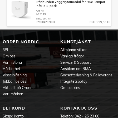
Trådbunden väggbrytarmodul för Hue-lampor
infälld 1-pack
Art nr:
A17119
Tillv. art. nr:
929004297003
Rek: 519,00 kr
ORDER NORDIC
KUNDTJÄNST
3PL
Allmänna villkor
Om oss
Vanliga frågor
Vår historia
Service & Support
Hållbarhet
Ansökan om RMA
Visselblåsning
Godsefterlysning & Felleverans
Jobba hos oss
Integritetspolicy
Aktuellt på Order
Om cookies
Varumärken
BLI KUND
KONTAKTA OSS
Skapa konto
Telefon:
042 - 25 23 00