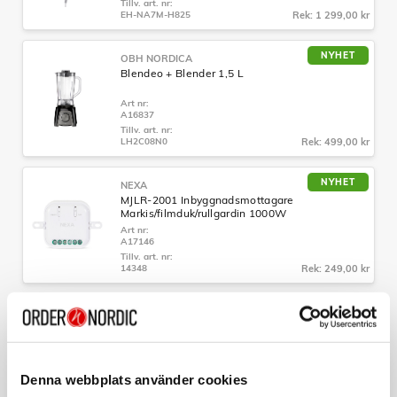
Tillv. art. nr:
EH-NA7M-H825
Rek: 1 299,00 kr
NYHET
OBH NORDICA
Blendeo + Blender 1,5 L
Art nr:
A16837
Tillv. art. nr:
LH2C08N0
Rek: 499,00 kr
NYHET
NEXA
MJLR-2001 Inbyggnadsmottagare
Markis/filmduk/rullgardin 1000W
Art nr:
A17146
Tillv. art. nr:
14348
Rek: 249,00 kr
NYHET
NEXA
Trygga Hem-paket Linné Stor
Art nr:
A17007
Denna webbplats använder cookies
Tillv. art. nr:
TRYGGAHEM-KIT1
Rek: 1 469,00 kr