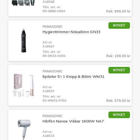
A16546
Tillv. art. nr:
ER-GB80-H503
Rek: 999,00 kr
NYHET
PANASONIC
Hygientrimmer Näsa/öron GN33
Art nr:
A16547
Tillv. art. nr:
ER-GN33-H301
Rek: 199,00 kr
NYHET
PANASONIC
Epilator 5 i 1 Kropp & Bikini WM31
Art nr:
A16537
Tillv. art. nr:
ES-WM31-P301
Rek: 579,00 kr
NYHET
PANASONIC
Hårfön Nanoe Vikbar 1600W NA7
Art nr:
A16533