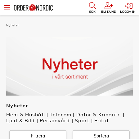
SÖK
BLI KUND
LOGGA IN
Nyheter
Nyheter
Hem & Hushåll
|
Telecom
|
Dator & Kringutr.
|
Ljud & Bild
|
Personvård
|
Sport
|
Fritid
Filtrera
Sortera