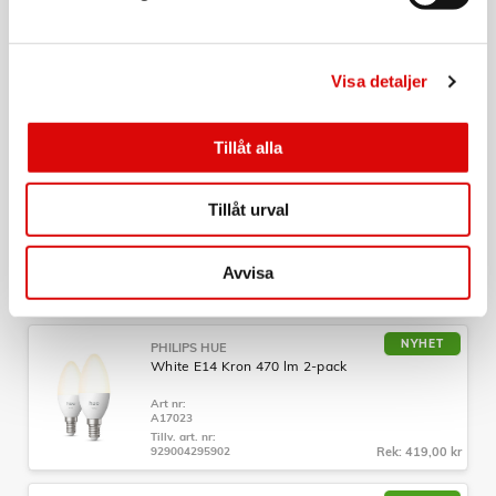
NYHET
AUDEEO
Paket Störtkorg Aurora 20st
Visa detaljer
Art nr:
A17061
Tillv. art. nr:
PKTAURORA
Rek: 7 980,00 kr
Tillåt alla
NYHET
AUDEEO
Paket Störtkorg Orbiter II 50st
Tillåt urval
Art nr:
A17062
Avvisa
Tillv. art. nr:
PKTORBITER
Rek: 14 950,00 kr
NYHET
PHILIPS HUE
White E14 Kron 470 lm 2-pack
Art nr:
A17023
Tillv. art. nr:
929004295902
Rek: 419,00 kr