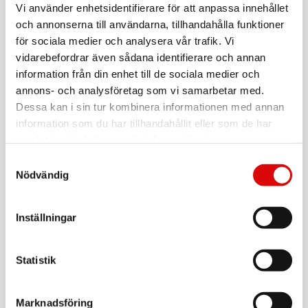
Vi använder enhetsidentifierare för att anpassa innehållet
och annonserna till användarna, tillhandahålla funktioner
NYHET
NEXA
för sociala medier och analysera vår trafik. Vi
Trygga Hem-paket Vit Stor
vidarebefordrar även sådana identifierare och annan
Art nr:
information från din enhet till de sociala medier och
A17008
Tillv. art. nr:
annons- och analysföretag som vi samarbetar med.
TRYGGAHEM-KIT2
Rek: 1 399,00 kr
Dessa kan i sin tur kombinera informationen med annan
information som du har tillhandahållit eller som de har
NYHET
CHAMPION
samlat in när du har använt deras tjänster.
Skärmskydd iPhone Ultra Inre
Samtyckesval
Art nr:
Nödvändig
A17052
Tillv. art. nr:
CHSCP331
Rek: 149,00 kr
Inställningar
NYHET
CHAMPION
Skärmskydd iPhone Ultra Yttre
Statistik
Art nr:
A17053
Tillv. art. nr:
CHSCP332
Rek: 149,00 kr
Marknadsföring