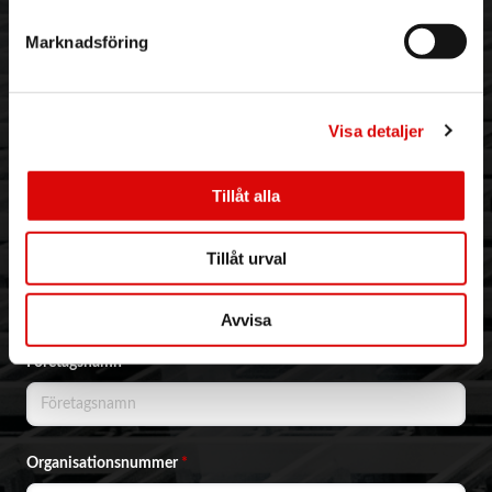
Varumärken
Marknadsföring
BLI KUND
KONTAKTA OSS
Skapa konto
Telefon:
042 - 25 23 00
Email:
info@order.se
Visa detaljer
Kontaktinformation
Kontaktformulär
Tillåt alla
NYHETSBREV & KAMPANJER
Tillåt urval
Email address
*
Avvisa
Företagsnamn
*
Organisationsnummer
*