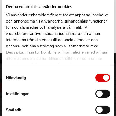
14568
Tillv. art. nr:
Denna webbplats använder cookies
14568
Rek: 279,00 kr
Vi använder enhetsidentifierare för att anpassa innehållet
och annonserna till användarna, tillhandahålla funktioner
NEXA
MSOR-3500 Dosrelä vägguttag
för sociala medier och analysera vår trafik. Vi
vidarebefordrar även sådana identifierare och annan
Art nr:
14458
information från din enhet till de sociala medier och
Tillv. art. nr:
14458
Rek: 299,00 kr
annons- och analysföretag som vi samarbetar med.
Dessa kan i sin tur kombinera informationen med annan
information som du har tillhandahållit eller som de har
ORDER NORDIC
KUNDTJÄNST
samlat in när du har använt deras tjänster.
Samtyckesval
3PL
Allmänna villkor
Nödvändig
Om oss
Vanliga frågor
Vår historia
Service & Support
Hållbarhet
Ansökan om RMA
Inställningar
Visselblåsning
Godsefterlysning & Felleverans
Jobba hos oss
Integritetspolicy
Aktuellt på Order
Om cookies
Statistik