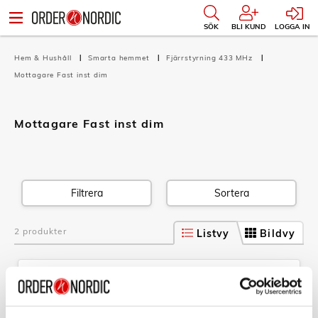
SÖK
BLI KUND
LOGGA IN
Hem & Hushåll
Smarta hemmet
Fjärrstyrning 433 MHz
Mottagare Fast inst dim
Mottagare Fast inst dim
Filtrera
Sortera
2 produkter
Listvy
Bildvy
NEXA
MWMR-251 Dosdimmer för strömbr
Art nr: