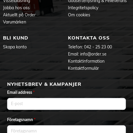
Visselblåsning
Godsefterlysning & Felleverans
Räckvidd: Upp till 30 meter
Jobba hos oss
Integritetspolicy
Antal minnesplatser: 32 st
Strömförbrukning vid standby: Under 1 W
Aktuellt på Order
Om cookies
IP klassificering: Inomhusbruk
Varumärken
Mått mottagare (B x H x D): 40 x 45 x 15 mm
E-nummer: 1710807
BLI KUND
KONTAKTA OSS
Skapa konto
Telefon:
042 - 25 23 00
Email:
info@order.se
Kontaktinformation
Kontaktformulär
NYHETSBREV & KAMPANJER
Email address
*
Företagsnamn
*