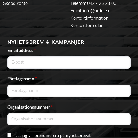
Skapa konto
Telefon:
042 - 25 23 00
Email:
info@order.se
Kontaktinformation
Kontaktformulär
NYHETSBREV & KAMPANJER
Email address
*
Företagsnamn
*
Organisationsnummer
*
Ja, jag vill prenumerera på nyhetsbrevet.