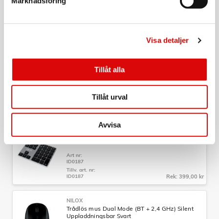
Marknadsföring
Art nr:
ID0044
Tillv. art. nr:
ID0044
Rek: 129,00 kr
Visa detaljer
UTFÖRSÄLJNING
TRUST
GXT 924 Ybar+ Gamingmus Svart
Tillåt alla
Art nr:
A12245
Tillåt urval
Tillv. art. nr:
24890
Rek: 599,00 kr
Avvisa
LOGILINK
Trådlöst numeriskt tangentbord m piltangenter
Art nr:
ID0187
Tillv. art. nr:
ID0187
Rek: 399,00 kr
NILOX
Trådlös mus Dual Mode (BT + 2,4 GHz) Silent
Uppladdningsbar Svart