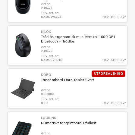
Art nr:
A16177
Tillv. art. nr:
NXMDWS102
Rek: 199,00 kr
NILOX
Trådlös ergonomisk mus Vertikal 1600 DPI
Bluetooth + Trådlös
Art nr:
A16178
Tillv. art. nr:
NXMOEVR01B
Rek: 349,00 kr
UTFÖRSÄLJNING
DORO
Tangentbord Doro Tablet Svart
Art nr:
8333000
Tillv. art. nr:
8333
Rek: 795,00 kr
LOGILINK
Numeriskt tangentbord Trådlöst
Art nr: