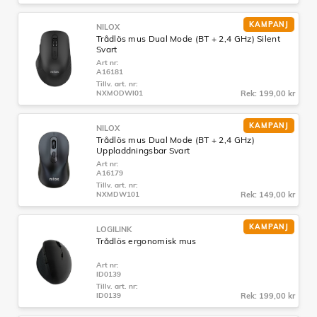
KAMPANJ
NILOX
Trådlös mus Dual Mode (BT + 2,4 GHz) Silent
Svart
Art nr:
A16181
Tillv. art. nr:
NXMODWI01
Rek: 199,00 kr
KAMPANJ
NILOX
Trådlös mus Dual Mode (BT + 2,4 GHz)
Uppladdningsbar Svart
Art nr:
A16179
Tillv. art. nr:
NXMDW101
Rek: 149,00 kr
KAMPANJ
LOGILINK
Trådlös ergonomisk mus
Art nr:
ID0139
Tillv. art. nr:
ID0139
Rek: 199,00 kr