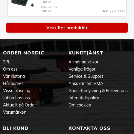
ID0120
Tillv. art. nr:
ID0120
Rek: 229,00 kr
Visa fler produkter
ORDER NORDIC
KUNDTJÄNST
3PL
Allmänna villkor
Om oss
Vanliga frågor
Vår historia
Service & Support
Hållbarhet
Ansökan om RMA
Visselblåsning
Godsefterlysning & Felleverans
Jobba hos oss
Integritetspolicy
Aktuellt på Order
Om cookies
Varumärken
BLI KUND
KONTAKTA OSS