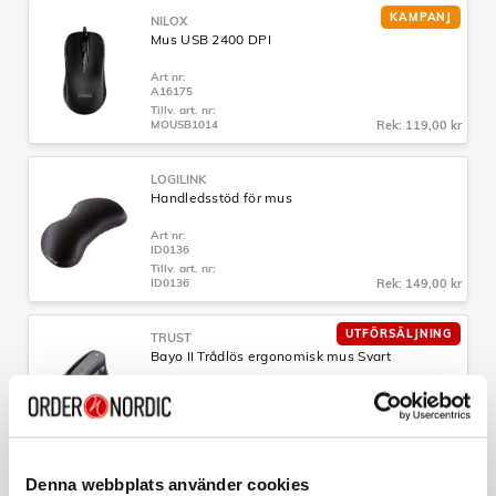
KAMPANJ
NILOX
Mus USB 2400 DPI
Art nr:
A16175
Tillv. art. nr:
MOUSB1014
Rek: 119,00 kr
LOGILINK
Handledsstöd för mus
Art nr:
ID0136
Tillv. art. nr:
ID0136
Rek: 149,00 kr
UTFÖRSÄLJNING
TRUST
Bayo II Trådlös ergonomisk mus Svart
Art nr:
A12273
Tillv. art. nr:
25145
Rek: 399,00 kr
Denna webbplats använder cookies
KAMPANJ