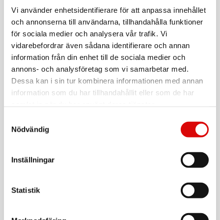
NILOX
Trådlös ergonomisk mus Vertikal 1200 DPI
Vi använder enhetsidentifierare för att anpassa innehållet
och annonserna till användarna, tillhandahålla funktioner
Art nr:
A16180
för sociala medier och analysera vår trafik. Vi
Tillv. art. nr:
vidarebefordrar även sådana identifierare och annan
NXMOEV02
Rek: 399,00 kr
information från din enhet till de sociala medier och
annons- och analysföretag som vi samarbetar med.
NILOX
Musmatta XXL 80x30 cm Svart
Dessa kan i sin tur kombinera informationen med annan
information som du har tillhandahållit eller som de har
Art nr:
A16182
samlat in när du har använt deras tjänster.
Tillv. art. nr:
NXMPXXL01
Rek: 149,00 kr
Samtyckesval
Nödvändig
LOGILINK
Musmatta Läder Svart
Inställningar
Art nr:
ID0150
Tillv. art. nr:
ID0150
Rek: 129,00 kr
Statistik
LOGILINK
Handledsstöd tangentbord Gel