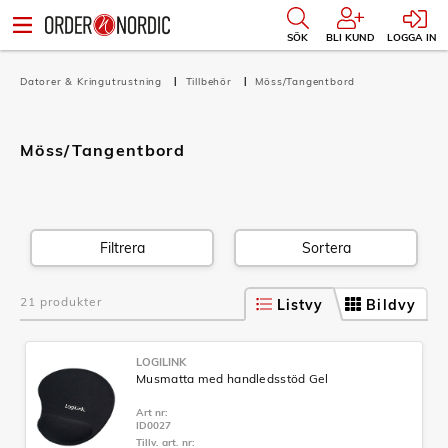
SÖK
BLI KUND
LOGGA IN
Datorer & Kringutrustning
Tillbehör
Möss/Tangentbord
Möss/Tangentbord
Filtrera
Sortera
21 produkter
Listvy
Bildvy
LOGILINK
Musmatta med handledsstöd Gel
Art nr:
ID0027
Tillv. art. nr: