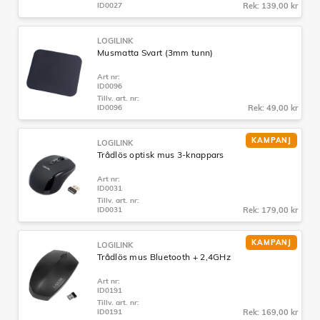
ID0027
Rek: 139,00 kr
LOGILINK
Musmatta Svart (3mm tunn)
Art nr:
ID0096
Tillv. art. nr:
ID0096
Rek: 49,00 kr
KAMPANJ
LOGILINK
Trådlös optisk mus 3-knappars
Art nr:
ID0031
Tillv. art. nr:
ID0031
Rek: 179,00 kr
KAMPANJ
LOGILINK
Trådlös mus Bluetooth + 2,4GHz
Art nr:
ID0191
Tillv. art. nr:
ID0191
Rek: 169,00 kr