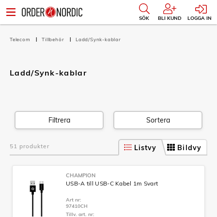
SÖK
BLI KUND
LOGGA IN
Telecom
Tillbehör
Ladd/Synk-kablar
Ladd/Synk-kablar
Filtrera
Sortera
51 produkter
Listvy
Bildvy
CHAMPION
USB-A till USB-C Kabel 1m Svart
Art nr:
97410CH
Tillv. art. nr: