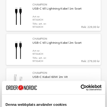
CHAMPION
USB-C till Lightning Kabel 1m Svart
Art nr:
97310CH
Tillv. art. nr:
97310CH
Rek: 229,00 kr
CHAMPION
USB-C till Lightning Kabel 2m Svart
Art nr:
97314CH
Tillv. art. nr:
97314CH
Rek: 279,00 kr
CHAMPION
USB-C Kabel 60W 2m Vit
Art nr:
A10934
Tillv. art. nr:
97530CH
Rek: 199,00 kr
Denna webbplats använder cookies