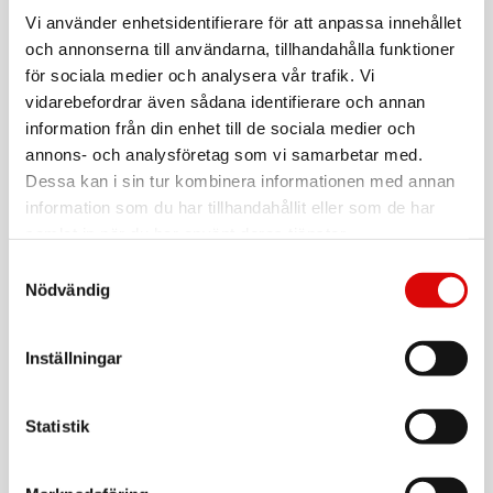
CHAMPION
USB-C till Lightning Kabel 1m Vit
Vi använder enhetsidentifierare för att anpassa innehållet
och annonserna till användarna, tillhandahålla funktioner
Art nr:
97312CH
för sociala medier och analysera vår trafik. Vi
Tillv. art. nr:
vidarebefordrar även sådana identifierare och annan
97312CH
Rek: 229,00 kr
information från din enhet till de sociala medier och
annons- och analysföretag som vi samarbetar med.
CHAMPION
USB-A till Lightning Kabel 1m Vit
Dessa kan i sin tur kombinera informationen med annan
information som du har tillhandahållit eller som de har
Art nr:
97121CH
samlat in när du har använt deras tjänster.
Tillv. art. nr:
97121CH
Rek: 199,00 kr
Samtyckesval
Nödvändig
CHAMPION
USB-C Kabel 60W 1m Vit
Inställningar
Art nr:
A10933
Tillv. art. nr:
97520CH
Rek: 179,00 kr
Statistik
CHAMPION
USB-C till Lightning Kabel 2m Vit