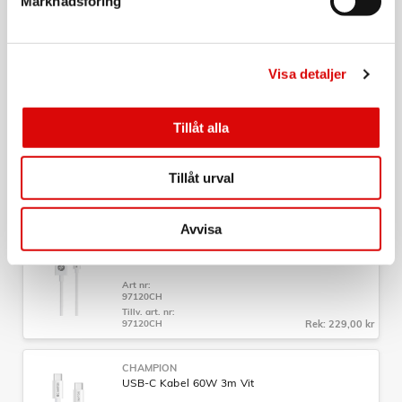
Marknadsföring
Art nr:
97316CH
Tillv. art. nr:
97316CH
Rek: 279,00 kr
Visa detaljer
CHAMPION
USB-C Kabel 30cm Svart
Tillåt alla
Art nr:
A14123
Tillåt urval
Tillv. art. nr:
97131CH
Rek: 149,00 kr
Avvisa
CHAMPION
USB-A till Lightning Kabel 2m Vit
Art nr:
97120CH
Tillv. art. nr:
97120CH
Rek: 229,00 kr
CHAMPION
USB-C Kabel 60W 3m Vit