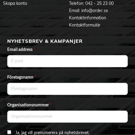
Skapa konto
Telefon:
042 - 25 23 00
Email:
info@order.se
Kontaktinformation
Kontaktformulär
NYHETSBREV & KAMPANJER
Email address
*
Företagsnamn
*
Organisationsnummer
*
Ja, jag vill prenumerera på nyhetsbrevet.