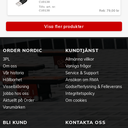
CU0138
Tillv. art. nr:
CU0138
Rek: 79,00 kr
Visa fler produkter
ORDER NORDIC
KUNDTJÄNST
3PL
Allmänna villkor
Om oss
Vanliga frågor
Vår historia
Service & Support
Hållbarhet
Ansökan om RMA
Visselblåsning
Godsefterlysning & Felleverans
Jobba hos oss
Integritetspolicy
Aktuellt på Order
Om cookies
Varumärken
BLI KUND
KONTAKTA OSS