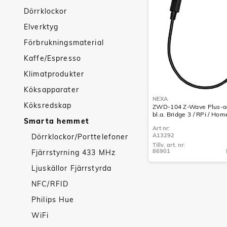
Dörrklockor
Elverktyg
Förbrukningsmaterial
Kaffe/Espresso
Klimatprodukter
Köksapparater
NEXA
Köksredskap
ZWD-104 Z-Wave Plus-ad
bl.a. Bridge 3 / RPi / Hom
Smarta hemmet
Art nr:
A13292
Dörrklockor/Porttelefoner
Tillv. art. nr:
86901
Fjärrstyrning 433 MHz
Tillv. art. nr:
86901
Ljuskällor Fjärrstyrda
NFC/RFID
Philips Hue
WiFi