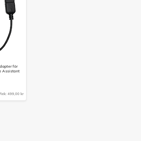
apter för
e Assistant
Rek: 499,00 kr