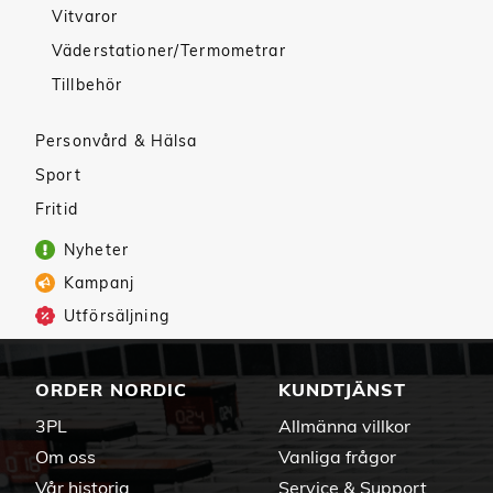
Vitvaror
Väderstationer/Termometrar
Tillbehör
Personvård & Hälsa
Sport
Fritid
Nyheter
Kampanj
Utförsäljning
ORDER NORDIC
KUNDTJÄNST
3PL
Allmänna villkor
Om oss
Vanliga frågor
Vår historia
Service & Support