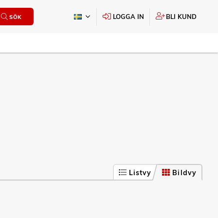
LOGGA IN
BLI KUND
SÖK
Listvy
Bildvy