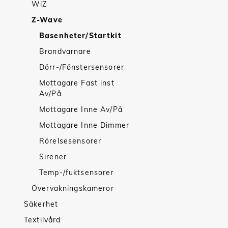
WiZ
Z-Wave
Basenheter/Startkit
Brandvarnare
Dörr-/Fönstersensorer
Mottagare Fast inst
Av/På
Mottagare Inne Av/På
Mottagare Inne Dimmer
Rörelsesensorer
Sirener
Temp-/fuktsensorer
Övervakningskameror
Säkerhet
Textilvård