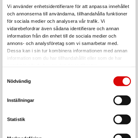
TERRAILLON
Köksvåg PRO 10kg
Vi använder enhetsidentifierare för att anpassa innehållet
och annonserna till användarna, tillhandahålla funktioner
Art nr:
TER14417
för sociala medier och analysera vår trafik. Vi
Tillv. art. nr:
vidarebefordrar även sådana identifierare och annan
TER14417
Rek: 1 999,00 kr
information från din enhet till de sociala medier och
annons- och analysföretag som vi samarbetar med.
TERRAILLON
Köksvåg Mythic 70`s Rouge 5 kg
Dessa kan i sin tur kombinera informationen med annan
information som du har tillhandahållit eller som de har
Art nr:
A13465
samlat in när du har använt deras tjänster.
Tillv. art. nr:
TER15200
Rek: 399,00 kr
Samtyckesval
Nödvändig
BEURER
Köksvåg KS36 Precision Kitchen
Inställningar
Art nr:
B70445
Tillv. art. nr:
B70445
Rek: 399,00 kr
Statistik
TERRAILLON
Köksvåg Bamboo Uppladdningsbar, 5 kg