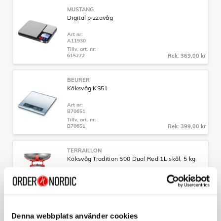
MUSTANG
Digital pizzavåg
Art nr:
A11930
Tillv. art. nr:
615272
Rek: 369,00 kr
BEURER
Köksvåg KS51
Art nr:
B70651
Tillv. art. nr:
B70651
Rek: 399,00 kr
TERRAILLON
Köksvåg Tradition 500 Dual Red 1L skål, 5 kg
Art nr:
A13467
Tillv. art. nr:
TER14476
Rek: 399,00 kr
Denna webbplats använder cookies