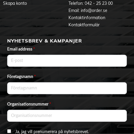
Skapa konto
Telefon:
042 - 25 23 00
Email:
info@order.se
Kontaktinformation
Kontaktformulär
NYHETSBREV & KAMPANJER
Email address
*
Företagsnamn
*
Organisationsnummer
*
Ja, jag vill prenumerera på nyhetsbrevet.