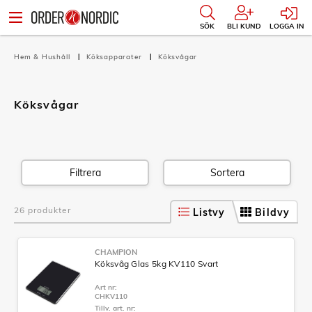
SÖK
BLI KUND
LOGGA IN
Hem & Hushåll
Köksapparater
Köksvågar
Köksvågar
Filtrera
Sortera
26 produkter
Listvy
Bildvy
CHAMPION
Köksvåg Glas 5kg KV110 Svart
Art nr:
CHKV110
Tillv. art. nr: