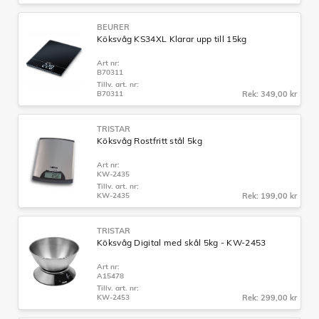
BEURER
Köksvåg KS34XL Klarar upp till 15kg
Art nr:
B70311
Tillv. art. nr:
B70311
Rek: 349,00 kr
TRISTAR
Köksvåg Rostfritt stål 5kg
Art nr:
KW-2435
Tillv. art. nr:
KW-2435
Rek: 199,00 kr
TRISTAR
Köksvåg Digital med skål 5kg - KW-2453
Art nr:
A15478
Tillv. art. nr:
KW-2453
Rek: 299,00 kr