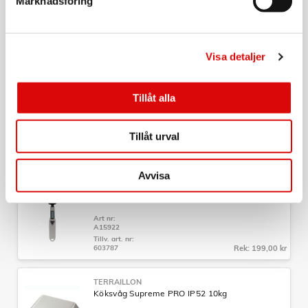
Marknadsföring
Art nr:
A13470
Tillv. art. nr:
TER15338
Rek: 399,00 kr
Visa detaljer
PRINCESS
Köksvåg Bamboo 5kg 492944 Kitchen scale
Tillåt alla
Pure
Art nr:
492944
Tillåt urval
Tillv. art. nr:
01.492944.01.001
Rek: 249,00 kr
Avvisa
MAKU
Digital Måttsked
Art nr:
A15922
Tillv. art. nr:
603787
Rek: 199,00 kr
TERRAILLON
Köksvåg Supreme PRO IP52 10kg