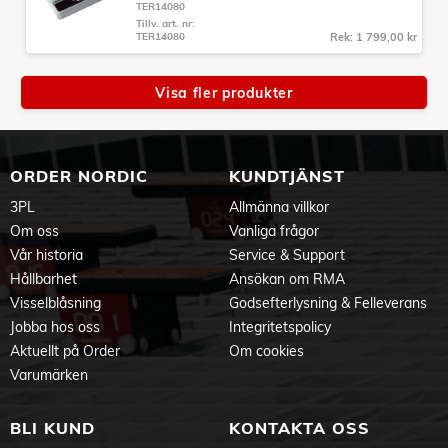
TER14080
Tillv. art. nr:
TER14080
Rek: 1 799,00 kr
Visa fler produkter
ORDER NORDIC
KUNDTJÄNST
3PL
Allmänna villkor
Om oss
Vanliga frågor
Vår historia
Service & Support
Hållbarhet
Ansökan om RMA
Visselblåsning
Godsefterlysning & Felleverans
Jobba hos oss
Integritetspolicy
Aktuellt på Order
Om cookies
Varumärken
BLI KUND
KONTAKTA OSS