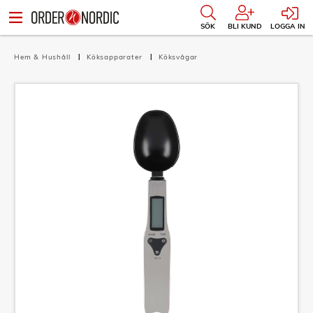
SÖK
BLI KUND
LOGGA IN
Hem & Hushåll
Köksapparater
Köksvågar