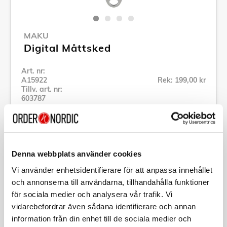
MAKU
Digital Måttsked
Art. nr:
A15922
Rek: 199,00 kr
Tillv. art. nr:
603787
Se alla produkter inom Maku
Specifikation
Denna webbplats använder cookies
Vi använder enhetsidentifierare för att anpassa innehållet
och annonserna till användarna, tillhandahålla funktioner
Beskrivning
för sociala medier och analysera vår trafik. Vi
vidarebefordrar även sådana identifierare och annan
Art. nr:
A15922
information från din enhet till de sociala medier och
Tillv. art. nr:
603787