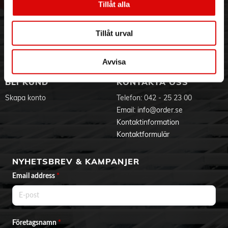
Tillåt alla
Hållbarhet
Ansökan om RMA
Visselblåsning
Godsefterlysning & Felleverans
Jobba hos oss
Integritetspolicy
Tillåt urval
Aktuellt på Order
Om cookies
Varumärken
Avvisa
BLI KUND
KONTAKTA OSS
Skapa konto
Telefon:
042 - 25 23 00
Email:
info@order.se
Kontaktinformation
Kontaktformulär
NYHETSBREV & KAMPANJER
Email address
*
Företagsnamn
*