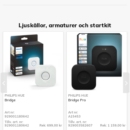
Ljuskällor, armaturer och startkit
PHILIPS HUE
PHILIPS HUE
Bridge
Bridge Pro
Art nr:
Art nr:
929001180642
A15453
Tillv. art. nr:
Tillv. art. nr:
929001180642
Rek: 699,00 kr
929003582607
Rek: 1 159,00 kr
Tillv. art. nr:
Tillv. art. nr: