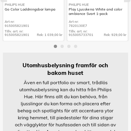
PHILIPS HUE
PHILIPS HUE
Go Color Laddningsbar lampa
Play Ljusskena White and color
ambiance Svart 1-pack
Art nr:
Art nr:
915005821901
7820130E7
Tillv. art. nr:
Tillv. art. nr:
915005821901
Rek: 1 039,00 kr
915005733701
Rek: 929,00 kr
Tillv. art. nr:
Tillv. art. nr:
915005821901
915005733701
Utomhusbelysning framför och
bakom huset
Även en full portfolio av smart, trådlös
utomhusbelysning kan du hitta från Philips
Hue. Här finns allt du kan behöva, från
ljusslingor du kan forma och placera efter
behag och spotlights för att accentuera ytor
kring hemmet, till piedestaler för dina stigar
och vägglyktor för husfasaden och till sidan av