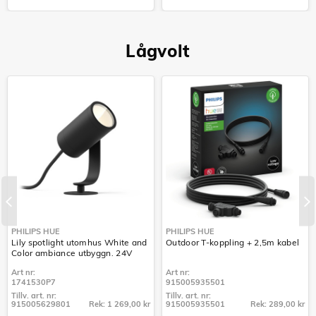
Tillv. art. nr:
Tillv. art. nr:
915005731401
915005842901
Lågvolt
PHILIPS HUE
PHILIPS HUE
Lily spotlight utomhus White and
Outdoor T-koppling + 2,5m kabel
Color ambiance utbyggn. 24V
Art nr:
Art nr:
1741530P7
915005935501
Tillv. art. nr:
Tillv. art. nr:
915005629801
Rek: 1 269,00 kr
915005935501
Rek: 289,00 kr
Tillv. art. nr:
Tillv. art. nr: