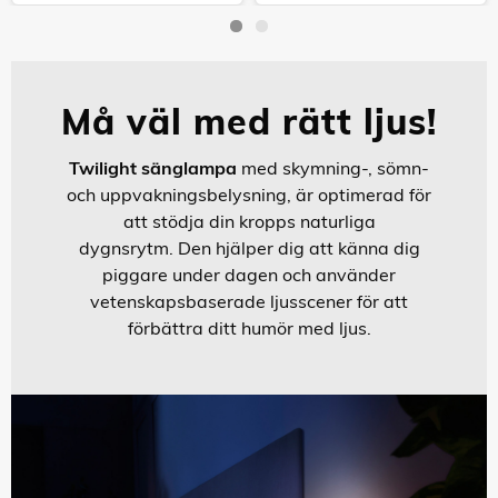
915005629801
915005935501
Må väl med rätt ljus!
Twilight sänglampa
med skymning-, sömn-
och uppvakningsbelysning, är optimerad för
att stödja din kropps naturliga
dygnsrytm.
Den hjälper dig att känna dig
piggare under dagen och använder
vetenskapsbaserade ljusscener för att
förbättra ditt humör med ljus.