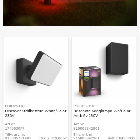
PHILIPS HUE
PHILIPS HUE
Discover Strålkastare White/Color
Resonate Vägglampa Wh/Color
230V
Amb Sv 230V
Art nr:
Art nr:
1743530P7
915005842901
Tillv. art. nr:
Tillv. art. nr:
915005731401
Rek: 2 319,00 kr
915005842901
Rek: 1 849,00 kr