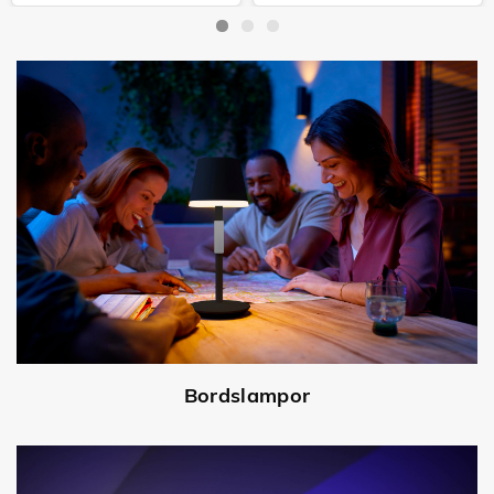
929001180642
929003582607
Bordslampor