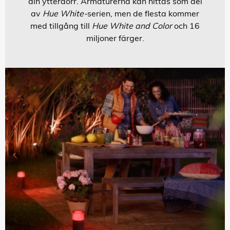
din ytterdörr. Armaturerna kan hittas som del
av
Hue White-
serien, men de flesta kommer
med tillgång till
Hue White and Color
och 16
miljoner färger.