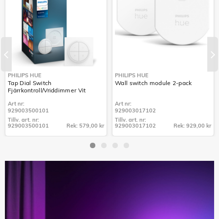
PHILIPS HUE
PHILIPS HUE
Tap Dial Switch
Wall switch module 2-pack
Fjärrkontroll/Vriddimmer Vit
Art nr:
Art nr:
929003500101
929003017102
Tillv. art. nr:
Tillv. art. nr:
929003500101
Rek: 579,00 kr
929003017102
Rek: 929,00 kr
Tillv. art. nr:
Tillv. art. nr:
929003500101
929003017102