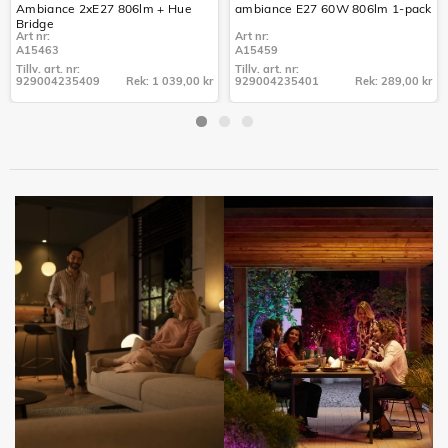
Ambiance 2xE27 806lm + Hue
ambiance E27 60W 806lm 1-pack
Bridge
Art nr:
Art nr:
A15463
A15459
Tillv. art. nr:
Tillv. art. nr:
929004235409
Rek: 1 039,00 kr
929004235401
Rek: 289,00 kr
Tillv. art. nr:
Tillv. art. nr:
929004235409
929004235401