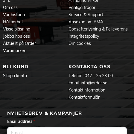
3PL
Allmänna villkor
Om oss
Vanliga frågor
Vår historia
Service & Support
Hållbarhet
Ansökan om RMA
Visselblåsning
Godsefterlysning & Felleverans
Jobba hos oss
Integritetspolicy
Aktuellt på Order
Om cookies
Varumärken
BLI KUND
KONTAKTA OSS
Skapa konto
Telefon:
042 - 25 23 00
Email:
info@order.se
Kontaktinformation
Kontaktformulär
NYHETSBREV & KAMPANJER
Email address
*