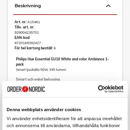
Beskrivning
Art. nr:
A15461
Tillv. art. nr:
929004235701
EAN-kod:
8720169392427
För hel kartong beställ:
6
Philips Hue Essential GU10 White and color Ambiance 1-
pack
Smart ljuskälla 50W 345 lumen
Smart och enkel belysning
Ta steget in i en värld av smart belysning med den här Philips
Hue Essential spotlighten, som har både fullfärg och
Läs mer
inställbart vitt ljus som du enkelt kan justera från varma och
mysiga nyanser til kallvita toner. Den här GU10-ljuskällan är
en standardspot som passar i de flesta spotlights. Ljuskällan
Denna webbplats använder cookies
tillhör Hue-familjen White and color ambiance och låter dig
skapa den perfekta stämningen med omedelbar dimning,
Varumärke
Sortera
Vi använder enhetsidentifierare för att anpassa innehållet
miljontals färger och vita nyanser och ett stort scengalleri
och annonserna till användarna, tillhandahålla funktioner
med förinställda ljusscener som utformats av våra experter -