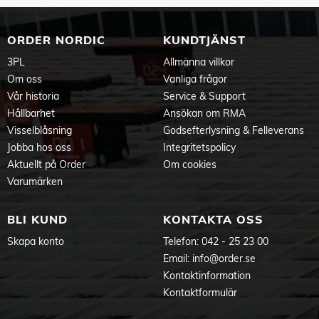
Effektfaktor: 0.48
Uppgraderbar programvara: Ja
Starta: Omedelbart 100 % ljusflöde
ORDER NORDIC
KUNDTJÄNST
Wattstyrka: 4,7 W
3PL
Allmänna villkor
Wattmotsvarighet: 50 W
Lampteknologi: LED
Om oss
Vanliga frågor
Energiklass F
Vår historia
Service & Support
Sockel: GU10
Hållbarhet
Ansökan om RMA
IP-kod: IP20
Visselblåsning
Godsefterlysning & Felleverans
Jobba hos oss
Integritetspolicy
Aktuellt på Order
Om cookies
Varumärken
BLI KUND
KONTAKTA OSS
Skapa konto
Telefon:
042 - 25 23 00
Email:
info@order.se
Kontaktinformation
Kontaktformulär