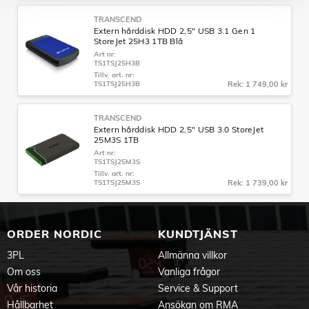
TRANSCEND
Extern hårddisk HDD 2,5" USB 3.1 Gen 1
StoreJet 25H3 1TB Blå
Art nr:
TS1TSJ25H3B
Tillv. art. nr:
TS1TSJ25H3B
Rek: 1 749,00 kr
TRANSCEND
Extern hårddisk HDD 2,5" USB 3.0 StoreJet
25M3S 1TB
Art nr:
TS1TSJ25M3S
Tillv. art. nr:
TS1TSJ25M3S
Rek: 1 739,00 kr
ORDER NORDIC
KUNDTJÄNST
3PL
Allmänna villkor
Om oss
Vanliga frågor
Vår historia
Service & Support
Hållbarhet
Ansökan om RMA