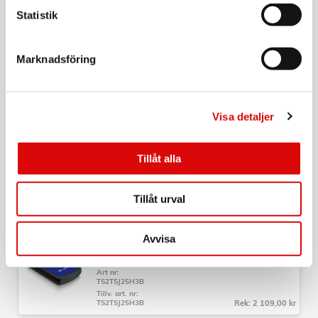
Statistik
TRANSCEND
Extern hårddisk HDD 2,5" USB-C StoreJet 25C3S
2TB
Marknadsföring
Art nr:
TS2TSJ25M3C
Tillv. art. nr:
TS2TSJ25M3C
Rek: 2 229,00 kr
Visa detaljer
TRANSCEND
Extern hårddisk HDD 2,5" USB-C StoreJet 25C3S
1TB
Tillåt alla
Art nr:
TS1TSJ25C3S
Tillv. art. nr:
Tillåt urval
TS1TSJ25C3S
Rek: 1 829,00 kr
TRANSCEND
Avvisa
Extern hårddisk HDD 2,5" USB 3.1 Gen 1
StoreJet 25H3 2TB Blå
Art nr:
TS2TSJ25H3B
Tillv. art. nr:
TS2TSJ25H3B
Rek: 2 109,00 kr