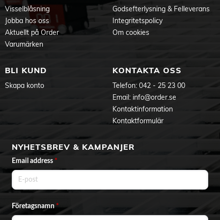
Visselblåsning
Godsefterlysning & Felleverans
Jobba hos oss
Integritetspolicy
Aktuellt på Order
Om cookies
Varumärken
BLI KUND
KONTAKTA OSS
Skapa konto
Telefon:
042 - 25 23 00
Email:
info@order.se
Kontaktinformation
Kontaktformulär
NYHETSBREV & KAMPANJER
Email address
*
Företagsnamn
*