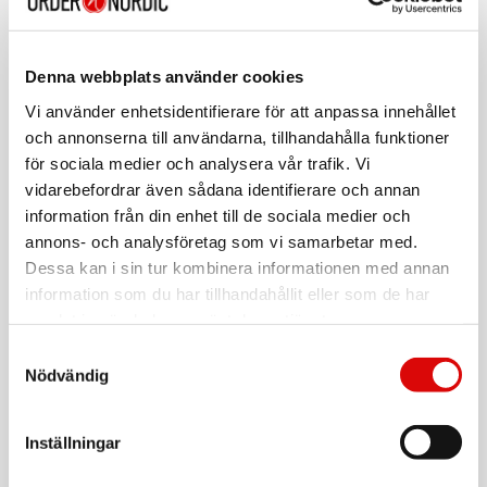
Tillv. art. nr:
TS500GESD270C
Rek: 1 769,00 kr
TRANSCEND
Denna webbplats använder cookies
Portabel SSD USB-C 2000Mb/s ESD360C 2TB
Vi använder enhetsidentifierare för att anpassa innehållet
Art nr:
och annonserna till användarna, tillhandahålla funktioner
A12181
Tillv. art. nr:
för sociala medier och analysera vår trafik. Vi
TS2TESD360C
Rek: 8 779,00 kr
vidarebefordrar även sådana identifierare och annan
information från din enhet till de sociala medier och
TRANSCEND
annons- och analysföretag som vi samarbetar med.
Portabel SSD ESD380C USB-C 2TB (R/W 2000
MB/s)
Dessa kan i sin tur kombinera informationen med annan
Art nr:
information som du har tillhandahållit eller som de har
A10895
Tillv. art. nr:
samlat in när du har använt deras tjänster.
TS2TESD380C
Rek: 5 199,00 kr
Samtyckesval
Nödvändig
TRANSCEND
Extern stationär hårddisk HDD 3,5" USB 3.0
StoreJet 35T3 4TB
Art nr:
Inställningar
TS4TSJ35T3
Tillv. art. nr:
TS4TSJ35T3
Rek: 3 179,00 kr