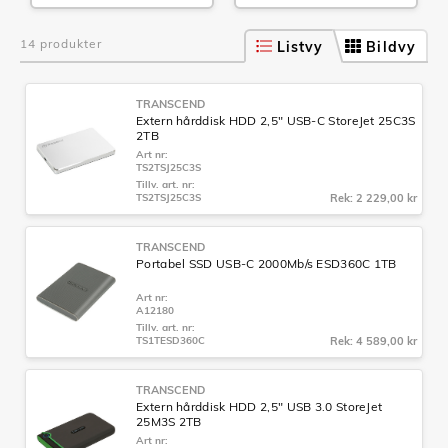
14 produkter
Listvy
Bildvy
TRANSCEND
Extern hårddisk HDD 2,5" USB-C StoreJet 25C3S
2TB
Art nr:
TS2TSJ25C3S
Tillv. art. nr:
TS2TSJ25C3S
Rek: 2 229,00 kr
TRANSCEND
Portabel SSD USB-C 2000Mb/s ESD360C 1TB
Art nr:
A12180
Tillv. art. nr:
TS1TESD360C
Rek: 4 589,00 kr
TRANSCEND
Extern hårddisk HDD 2,5" USB 3.0 StoreJet
25M3S 2TB
Art nr: