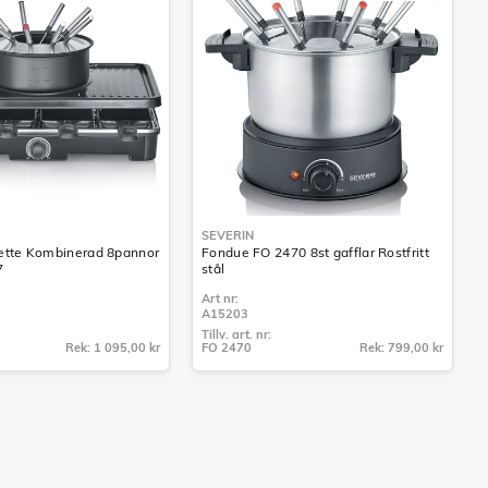
SEVERIN
ette Kombinerad 8pannor
Fondue FO 2470 8st gafflar Rostfritt
7
stål
Art nr:
A15203
Tillv. art. nr:
Rek: 1 095,00 kr
FO 2470
Rek: 799,00 kr
Tillv. art. nr:
FO 2470