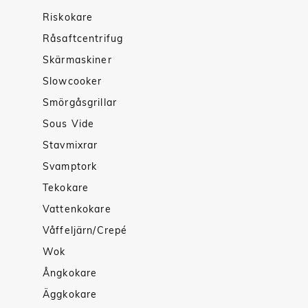
Riskokare
Råsaftcentrifug
Skärmaskiner
Slowcooker
Smörgåsgrillar
Sous Vide
Stavmixrar
Svamptork
Tekokare
Vattenkokare
Våffeljärn/Crepé
Wok
Ångkokare
Äggkokare