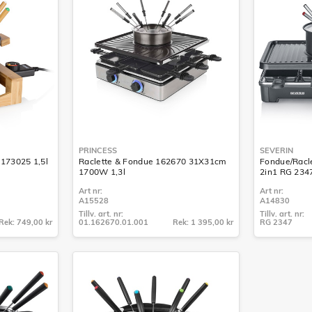
PRINCESS
SEVERIN
173025 1,5l
Raclette & Fondue 162670 31X31cm
Fondue/Racl
1700W 1,3l
2in1 RG 234
Art nr:
Art nr:
A15528
A14830
Tillv. art. nr:
Tillv. art. nr:
Rek: 749,00 kr
01.162670.01.001
Rek: 1 395,00 kr
RG 2347
Tillv. art. nr:
Tillv. art. nr:
01.162670.01.001
RG 2347