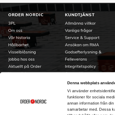
ORDER NORDIC
KUNDTJÄNST
3PL
Allmänna villkor
Om oss
Vanliga frågor
Vår historia
Service & Support
Hållbarhet
Ansökan om RMA
Visselblåsning
Godsefterlysning &
Jobba hos oss
Felleverans
Aktuellt på Order
Integritetspolicy
Varumärken
Om cookies
Denna webbplats använde
Vi använder enhetsidentifie
funktioner för sociala medi
annan information från din
samarbetar med. Dessa kan