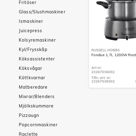
Fritöser
Glass/Slushmaskiner
Ismaskiner
Juicepress
Kolsyremaskiner
Kyl/Frysskåp
RUSSELL HOBBS
Fondue 1,7L 1200W Rostf
Köksassistenter
Köksvågar
Art nr:
23267036002
Köttkvarnar
Tillv. art. nr:
23267036002
Tillv. art. nr:
Matberedare
23267036002
Mixrar/Blenders
Mjölkskummare
Pizzaugn
Popcornmaskiner
Raclette