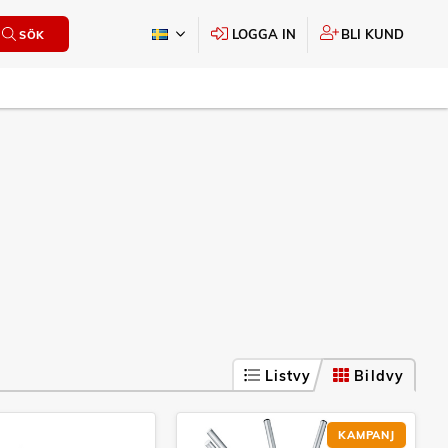
LOGGA IN
BLI KUND
SÖK
Listvy
Bildvy
KAMPANJ