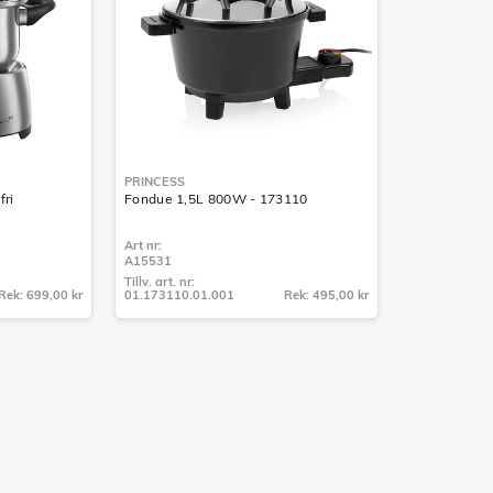
PRINCESS
ri
Fondue 1,5L 800W - 173110
Art nr:
A15531
Tillv. art. nr:
Rek: 699,00 kr
01.173110.01.001
Rek: 495,00 kr
Tillv. art. nr:
01.173110.01.001