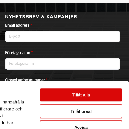
NYHETSBREV & KAMPANJER
Email address
*
Företagsnamn
*
Organisationsnummer
*
Tillåt alla
illhandahålla
Ja, jag vill prenumerera på nyhetsbrevet.
ifierare och
Tillåt urval
vi
 du har
Avvisa
Skicka