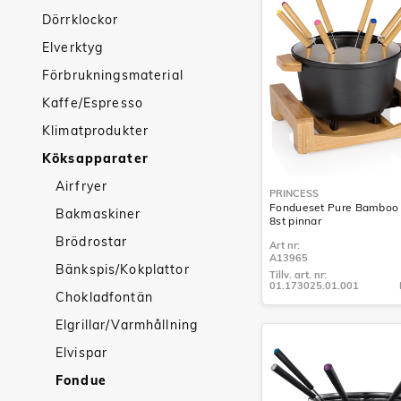
Dörrklockor
Elverktyg
Förbrukningsmaterial
Kaffe/Espresso
Klimatprodukter
Köksapparater
Airfryer
PRINCESS
Fondueset Pure Bamboo 
Bakmaskiner
8st pinnar
Brödrostar
Art nr:
A13965
Bänkspis/Kokplattor
Tillv. art. nr:
01.173025.01.001
Chokladfontän
Tillv. art. nr:
01.173025.01.001
Elgrillar/Varmhållning
Elvispar
Fondue