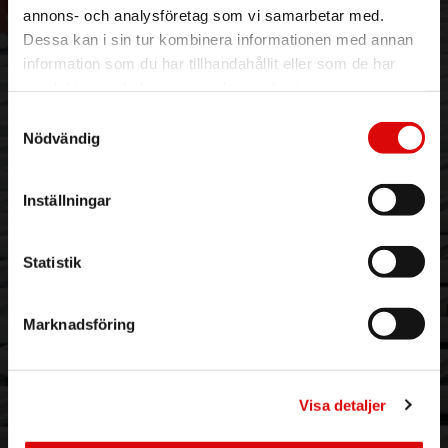
Vår historia
Service & Support
annons- och analysföretag som vi samarbetar med.
Hållbarhet
Ansökan om RMA
Dessa kan i sin tur kombinera informationen med annan
Visselblåsning
Godsefterlysning & Felleverans
information som du har tillhandahållit eller som de har
Jobba hos oss
Integritetspolicy
samlat in när du har använt deras tjänster.
Aktuellt på Order
Om cookies
Samtyckesval
Varumärken
Nödvändig
BLI KUND
KONTAKTA OSS
Inställningar
Skapa konto
Telefon:
042 - 25 23 00
Email:
info@order.se
Kontaktinformation
Statistik
Kontaktformulär
Marknadsföring
NYHETSBREV & KAMPANJER
Email address
*
Visa detaljer