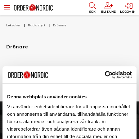
SÖK
BLI KUND
LOGGA IN
Leksaker
Radiostyrt
Drönare
Drönare
Filtrera
Sortera
Det finns inga produkter att visa i denna kategori.
Denna webbplats använder cookies
Vi använder enhetsidentifierare för att anpassa innehållet
och annonserna till användarna, tillhandahålla funktioner
ORDER NORDIC
KUNDTJÄNST
för sociala medier och analysera vår trafik. Vi
3PL
Allmänna villkor
vidarebefordrar även sådana identifierare och annan
Om oss
Vanliga frågor
information från din enhet till de sociala medier och