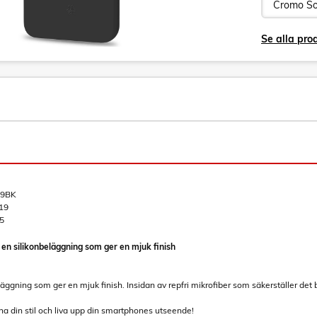
Se alla pro
9BK
19
5
n silikonbeläggning som ger en mjuk finish
läggning som ger en mjuk finish. Insidan av repfri mikrofiber som säkerställer de
cha din stil och liva upp din smartphones utseende!