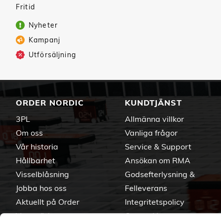
Fritid
Nyheter
Kampanj
Utförsäljning
ORDER NORDIC
KUNDTJÄNST
3PL
Allmänna villkor
Om oss
Vanliga frågor
Vår historia
Service & Support
Hållbarhet
Ansökan om RMA
Visselblåsning
Godsefterlysning &
Jobba hos oss
Felleverans
Aktuellt på Order
Integritetspolicy
Varumärken
Om cookies