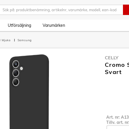
Utförsäljning
Varumärken
l Mjuka
Samsung
CELLY
Cromo S
Svart
Art. nr:
A13
Tillv. art. n