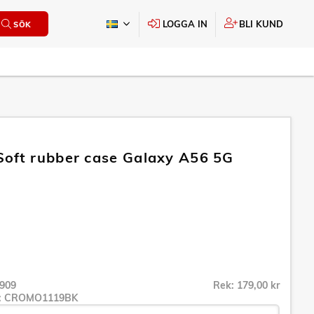
LOGGA IN
BLI KUND
SÖK
oft rubber case Galaxy A56 5G
909
Rek: 179,00 kr
r:
CROMO1119BK