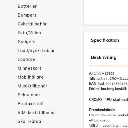
Batterier
Bumpers
Cykeltillbehör
Foto/Video
Specifikation
Gadgets
Ladd/Synk-kablar
Beskrivning
Laddare
Minneskort
Art. nr:
A13909
Mobilhållare
Tillv. art. nr:
CROMO111
EAN-kod:
80217352176
Musiktillbehör
För hel kartong beställ:
Pekpennor
CROMO - TPU-skal med e
Produktställ
Premiumkänsla
SIM-kortstillbehör
Utsidan har en silikonbe
ett bra grepp.
Skal Hårda
Välj din favoritfärg, mat