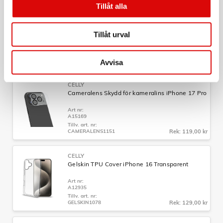
Tillåt alla
CELLY
Gelskin TPU Cover iPhone 15 Transparent
Tillåt urval
Art nr:
A10628
Tillv. art. nr:
GELSKIN1053
Rek: 129,00 kr
Avvisa
CELLY
Cameralens Skydd för kameralins iPhone 17 Pro
Art nr:
A15169
Tillv. art. nr:
CAMERALENS1151
Rek: 119,00 kr
CELLY
Gelskin TPU Cover iPhone 16 Transparent
Art nr:
A12935
Tillv. art. nr:
GELSKIN1078
Rek: 129,00 kr