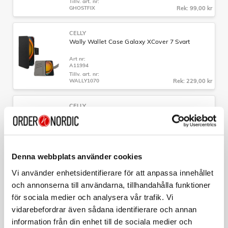
Tillv. art. nr:
GHOSTFIX
Rek: 99,00 kr
CELLY
Wally Wallet Case Galaxy XCover 7 Svart
Art nr:
A11994
Tillv. art. nr:
WALLY1070
Rek: 229,00 kr
CELLY
Full Glass Skärmskydd Härdat glas Galaxy A57
5G
Art nr:
A16066
Tillv. art. nr:
FULLGLASS1169BK
Rek: 219,00 kr
Denna webbplats använder cookies
Vi använder enhetsidentifierare för att anpassa innehållet
CELLY
och annonserna till användarna, tillhandahålla funktioner
GHOSTSUPERMAGCH MagSafe-bilhållare med
trådlös laddning
för sociala medier och analysera vår trafik. Vi
Art nr:
vidarebefordrar även sådana identifierare och annan
A10484
Tillv. art. nr:
information från din enhet till de sociala medier och
GHOSTSUPERMAGCH
Rek: 399,00 kr