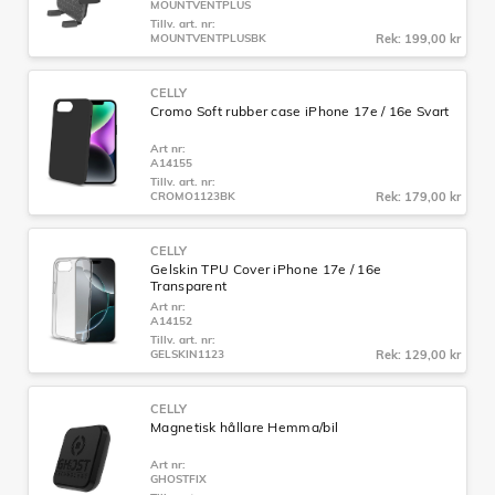
MOUNTVENTPLUS
Tillv. art. nr:
MOUNTVENTPLUSBK
Rek: 199,00 kr
CELLY
Cromo Soft rubber case iPhone 17e / 16e Svart
Art nr:
A14155
Tillv. art. nr:
CROMO1123BK
Rek: 179,00 kr
CELLY
Gelskin TPU Cover iPhone 17e / 16e
Transparent
Art nr:
A14152
Tillv. art. nr:
GELSKIN1123
Rek: 129,00 kr
CELLY
Magnetisk hållare Hemma/bil
Art nr:
GHOSTFIX