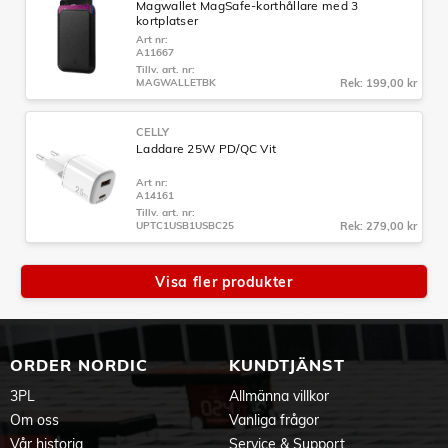
Magwallet MagSafe-korthållare med 3
kortplatser
Art nr:
A11667
Tillv. art. nr:
MAGWALLETBK
Rek: 199,00 kr
CELLY
Laddare 25W PD/QC Vit
Art nr:
A14161
Tillv. art. nr:
UPTC1USB1USBC25
Rek: 279,00 kr
Visa fler produkter
ORDER NORDIC
KUNDTJÄNST
3PL
Allmänna villkor
Om oss
Vanliga frågor
Vår historia
Service & Support