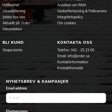
Hållbarhet
Ansökan om RMA
Visselblåsning
Godsefterlysning & Felleverans
Jobba hos oss
Integritetspolicy
Aktuellt på Order
Om cookies
Varumärken
BLI KUND
KONTAKTA OSS
Skapa konto
Telefon:
042 - 25 23 00
Email:
info@order.se
Kontaktinformation
Kontaktformulär
NYHETSBREV & KAMPANJER
Email address
*
Företagsnamn
*