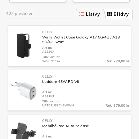
437 produkter
Listvy
Bildvy
CELLY
Wally Wallet Case Galaxy A17 5G/4G / A18
5G/4G Svart
Art nr:
A15207
Tillv. art. nr:
WALLY1147
Rek: 229,00 kr
CELLY
Laddare 45W PD Vit
Art nr:
A14163
Tillv. art. nr:
UPTC2USBC45WWH
Rek: 379,00 kr
CELLY
Mobilhållare Auto-release
Art nr: