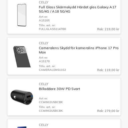
CELLY
Full Glass Skärmskydd Härdat glas Galaxy A17
5G/4G / A18 5G/4G
Art nr:
A15205
Tillv. art. nr:
FULLGLASS1147BK
Rek: 219,00 kr
CELLY
Cameralens Skydd för kameralins iPhone 17 Pro
Max
Art nr:
A15170
Tillv. art. nr:
CAMERALENS1152
Rek: 119,00 kr
CELLY
Billaddare 30W PD Svart
Art nr:
CCMINI2USBCBK
Tillv. art. nr:
CCMINI2USBCBK
Rek: 279,00 kr
CELLY