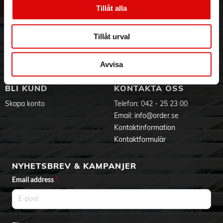
Vår historia
Service & Support
Tillåt alla
Hållbarhet
Ansökan om RMA
Visselblåsning
Godsefterlysning & Felleverans
Tillåt urval
Jobba hos oss
Integritetspolicy
Aktuellt på Order
Om cookies
Varumärken
Avvisa
BLI KUND
KONTAKTA OSS
Skapa konto
Telefon:
042 - 25 23 00
Email:
info@order.se
Kontaktinformation
Kontaktformulär
NYHETSBREV & KAMPANJER
Email address
*