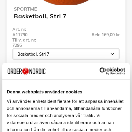
SPORTME
Basketboll, Strl 7
Art. nr:
A11790
Rek: 169,00 kr
Tillv. art. nr:
7295
Se alla produkter inom SportMe
Denna webbplats använder cookies
Specifikation
Vi använder enhetsidentifierare för att anpassa innehållet
och annonserna till användarna, tillhandahålla funktioner
Beskrivning
för sociala medier och analysera vår trafik. Vi
vidarebefordrar även sådana identifierare och annan
Art. nr:
A11790
information från din enhet till de sociala medier och