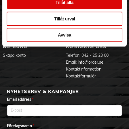
Tillåt alla
Hållbarhet
Ansökan om RMA
Visselblåsning
Godsefterlysning & Felleverans
Jobba hos oss
Integritetspolicy
Tillåt urval
Aktuellt på Order
Om cookies
Varumärken
Avvisa
BLI KUND
KONTAKTA OSS
Skapa konto
Telefon:
042 - 25 23 00
Email:
info@order.se
Kontaktinformation
Kontaktformulär
NYHETSBREV & KAMPANJER
Email address
*
Företagsnamn
*