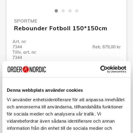
SPORTME
Rebounder Fotboll 150*150cm
Art. nr:
7344
Rek: 879,00 kr
Tillv. art. nr:
7344
Se alla produkter inom SportMe
Specifikation
Denna webbplats använder cookies
Vi använder enhetsidentifierare för att anpassa innehållet
och annonserna till användarna, tillhandahålla funktioner
Beskrivning
för sociala medier och analysera vår trafik. Vi
vidarebefordrar även sådana identifierare och annan
Art. nr:
7344
information från din enhet till de sociala medier och
Tillv. art. nr:
7344