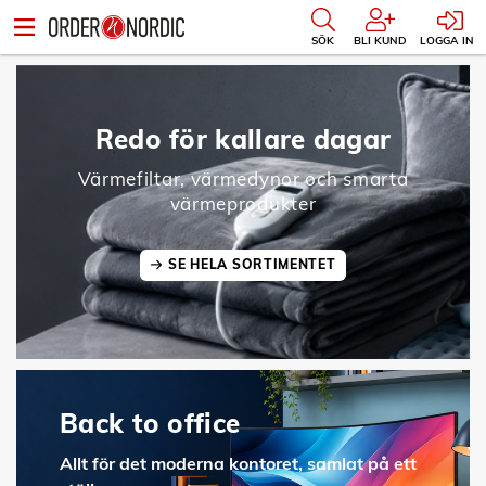
SÖK
BLI KUND
LOGGA IN
Redo för kallare dagar
Värmefiltar, värmedynor och smarta
värmeprodukter
SE HELA SORTIMENTET
Back to office
Allt för det moderna kontoret, samlat på ett