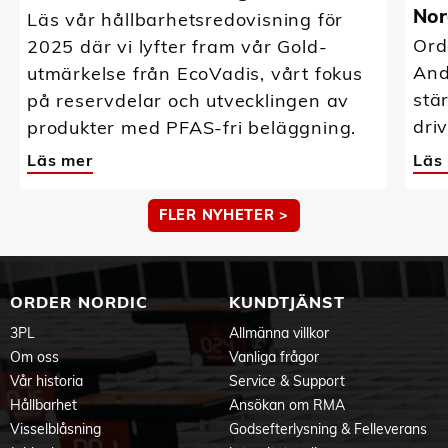
Nor
Läs vår hållbarhetsredovisning för
Ord
2025 där vi lyfter fram vår Gold-
And
utmärkelse från EcoVadis, vårt fokus
stä
på reservdelar och utvecklingen av
driv
produkter med PFAS-fri beläggning.
Läs mer
Läs
FLER NYHETER >
ORDER NORDIC
KUNDTJÄNST
3PL
Allmänna villkor
Om oss
Vanliga frågor
Vår historia
Service & Support
Hållbarhet
Ansökan om RMA
Visselblåsning
Godsefterlysning & Felleverans