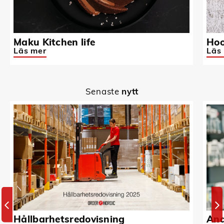
Maku Kitchen life
Hoo
Läs mer
Läs
Senaste
nytt
Hållbarhetsredovisning
And