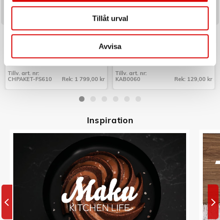
Tillåt urval
CHAMPION
LOGILINK
Paket Frukostserie Creme White
Cable box - Kabelgömma Small
Series
Svart
Avvisa
Art nr:
Art nr:
CHPAKET-FS610
KAB0060
Tillv. art. nr:
Tillv. art. nr:
CHPAKET-FS610
Rek: 1 799,00 kr
KAB0060
Rek: 129,00 kr
Tillv. art. nr:
Tillv. art. nr:
CHPAKET-FS610
KAB0060
Inspiratio
n