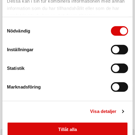
Dessa kan i sin tur kombinera informationen med annan
information som du har tillhandahållit eller som de har
samlat in när du har använt deras tjänster.
Samtyckesval
Nödvändig
Inställningar
Tillbaka till vardagen
Ladda upp inför hösten med ett handplockat sortiment av
Statistik
produkter utvalda för säsongens efterfrågan och
affärsmöjligheter.
Marknadsföring
KAMPANJ
Visa detaljer
Tillåt alla