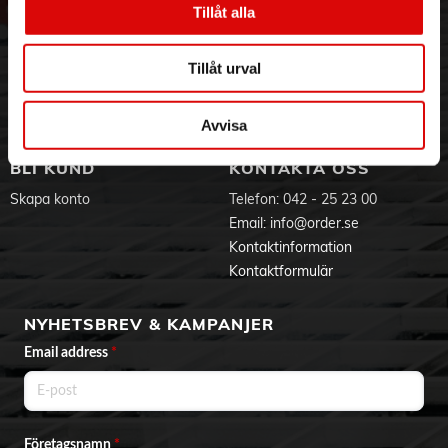
Tillåt alla
Hållbarhet
Ansökan om RMA
Visselblåsning
Godsefterlysning & Felleverans
Jobba hos oss
Integritetspolicy
Tillåt urval
Aktuellt på Order
Om cookies
Varumärken
Avvisa
BLI KUND
KONTAKTA OSS
Skapa konto
Telefon:
042 - 25 23 00
Email:
info@order.se
Kontaktinformation
Kontaktformulär
NYHETSBREV & KAMPANJER
Email address
*
Företagsnamn
*